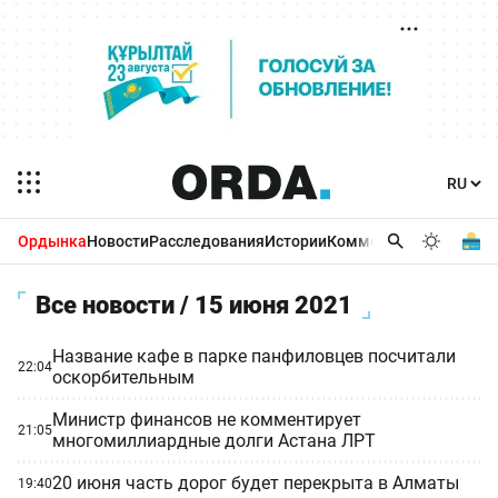
Ордынка
Новости
Расследования
Истории
Комментарии
Бизнес 
Все новости / 15 июня 2021
Название кафе в парке панфиловцев посчитали
22:04
оскорбительным
Министр финансов не комментирует
21:05
многомиллиардные долги Астана ЛРТ
20 июня часть дорог будет перекрыта в Алматы
19:40