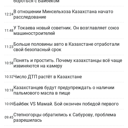
бороться с Байбеком
В отношении Минсельхоза Казахстана начато
12:24
расследование
У Токаева новый советник. Он возглавляет союз
11:48
машиностроителей
Больше половины авто в Казахстане отработали
11:23
свой безопасный срок
Понять и простить. Почему казахстанцы всё чаще
10:58
извиняются на камеру
Число ДТП растёт в Казахстане
10:32
Казахстанцев будут предупреждать о наличии
10:18
пальмового масла в пище
Байбек VS Мамай. Бой окончен победой первого
10:09
Степногорцы обратились к Сабурову, проблема
09:45
разрешилась