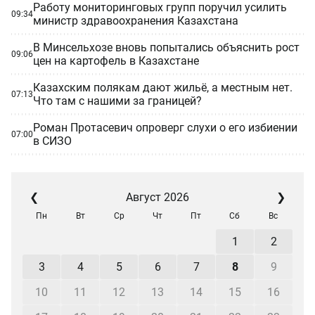
Работу мониторинговых групп поручил усилить
09:34
министр здравоохранения Казахстана
В Минсельхозе вновь попытались объяснить рост
09:06
цен на картофель в Казахстане
Казахским полякам дают жильё, а местным нет.
07:13
Что там с нашими за границей?
Роман Протасевич опроверг слухи о его избиении
07:00
в СИЗО
❮
Август 2026
❯
Пн
Вт
Ср
Чт
Пт
Сб
Вс
1
2
3
4
5
6
7
8
9
10
11
12
13
14
15
16