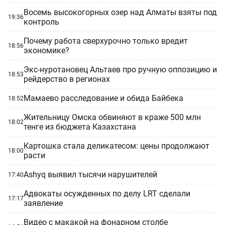
Восемь высокогорных озер над Алматы взяты под
19:36
контроль
Почему работа сверхурочно только вредит
18:56
экономике?
Экс-нуротановец Альтаев про ручную оппозицию и
18:53
рейдерство в регионах
Мамаево расследование и обида Байбека
18:52
Жительницу Омска обвиняют в краже 500 млн
18:02
тенге из бюджета Казахстана
Картошка стала деликатесом: цены продолжают
18:00
расти
Ashyq выявил тысячи нарушителей
17:40
Адвокаты осужденных по делу LRT сделали
17:17
заявление
Видео с макакой на фонарном столбе