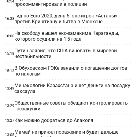
16:54
прокомментировали в полиции
Гид по Euro 2020, день 5: экс-игрок «Астаны»
16:38
против Криштиану и битва в Мюнхене
На свободу вышел экс-замакима Караганды,
16:00
которого осудили на 1,5 года
Путин заявил, что США виноваты в мировой
15:18
нестабильности
В Обуховском ГОКе заявили о погашении долгов
15:13
по налогам
Минэкологии Казахстана ищет деньги на посадку
13:49
саксаула
Общественные советы обещают контролировать
13:29
госзакупки
Как можно добраться до Алаколя
13:27
Мамай не принял поражение и будет дальше
13:08