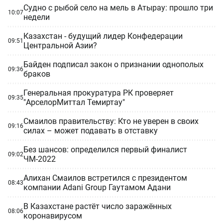
Судно с рыбой село на мель в Атырау: прошло три
10:07
недели
Казахстан - будущий лидер Конфедерации
09:51
Центральной Азии?
Байден подписал закон о признании однополых
09:36
браков
Генеральная прокуратура РК проверяет
09:35
"АрселорМиттал Темиртау"
Смаилов правительству: Кто не уверен в своих
09:16
силах – может подавать в отставку
Без шансов: определился первый финалист
09:02
ЧМ-2022
Алихан Смаилов встретился с президентом
08:43
компании Adani Group Гаутамом Адани
В Казахстане растёт число заражённых
08:06
коронавирусом