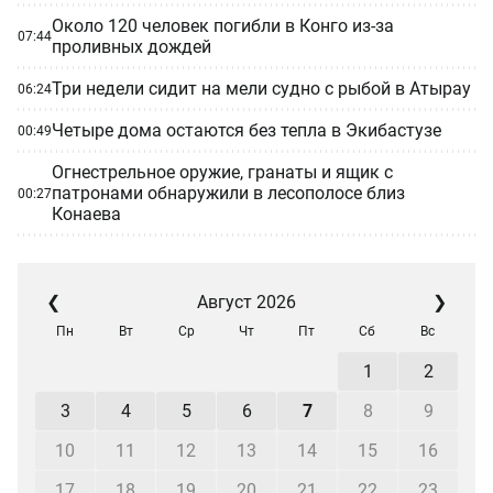
Около 120 человек погибли в Конго из-за
07:44
проливных дождей
Три недели сидит на мели судно с рыбой в Атырау
06:24
Четыре дома остаются без тепла в Экибастузе
00:49
Огнестрельное оружие, гранаты и ящик с
патронами обнаружили в лесополосе близ
00:27
Конаева
❮
Август 2026
❯
Пн
Вт
Ср
Чт
Пт
Сб
Вс
1
2
3
4
5
6
7
8
9
10
11
12
13
14
15
16
17
18
19
20
21
22
23