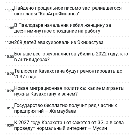
Найдено прощальное письмо застрелившегося
11:17
экс-главы "КазАгроФинанса"
В Павлодаре начальник избил женщину за
11:05
десятиминутное опоздание на работу
269 детей эвакуировали из Экибастуза
11:04
Больше всего журналистов убили в 2022 году: кто
10:55
в антилидерах?
Теплосети Казахстана будут ремонтировать до
10:28
2037 года
Новая миграционная политика: какие мигранты
10:28
нужны Казахстану и зачем?
Государство бесплатно получит ряд частных
10:19
предприятий – Жамаубаев
К 2027 году Казахстан откажется от 3G, а в сёла
10:09
проведут нормальный интернет – Мусин