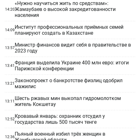
«Нужно научиться жить по средствам»:
Жамаубаев о высокой закредитованности
14:20
населения
Институт профессиональных приёмных семей
14:09
планируют создать в Казахстане
Министр финансов видит себя в правительстве в
13:57
2023 году
Франция выделила Украине 400 млн евро: итоги
13:41
Парижской конференции
Законопроект о банкротстве физлиц одобрил
13:21
мажилис
Шесть ржавых мин выкопал гидромолотком
13:11
житель Кокшетау
Кровавый январь: охранник отсудил у
12:52
государства лишь 500 тысяч тенге
Пьяный военный избил трёх женщин в
12:36
Жамбылской области