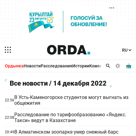
Ордынка
Новости
Расследования
Истории
Комментарии
Бизнес 
Все новости / 14 декабря 2022
В Усть-Каменогорске студентов могут выгнать из
22:56
общежития
Расследование по тарифообразованию «Яндекс.
22:08
Такси» ведут в Казахстане
В Алматинском зоопарке умер снежный барс
20:49