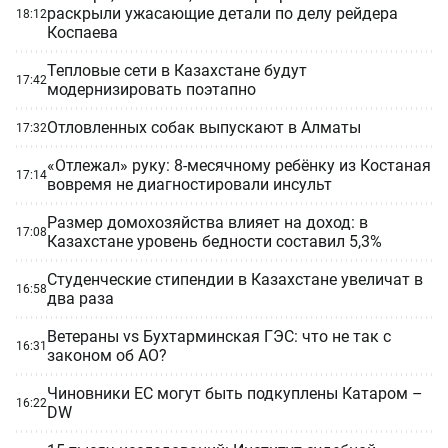
раскрыли ужасающие детали по делу рейдера
18:12
Коспаева
Тепловые сети в Казахстане будут
17:42
модернизировать поэтапно
Отловленных собак выпускают в Алматы
17:32
«Отлежал» руку: 8-месячному ребёнку из Костаная
17:14
вовремя не диагностировали инсульт
Размер домохозяйства влияет на доход: в
17:08
Казахстане уровень бедности составил 5,3%
Студенческие стипендии в Казахстане увеличат в
16:58
два раза
Ветераны vs Бухтарминская ГЭС: что не так с
16:31
законом об АО?
Чиновники ЕС могут быть подкуплены Катаром –
16:22
DW