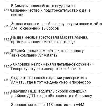
В Алматы полицейского осудили за
мошенничество и подстрекательство к даче
20:29
взятки
Экологи повесили себе лапшу на уши после отчёта
20:03
АМТ о снижении выбросов
На два месяца арестовали Марата Абиева,
19:23
организовавшего митинг в столице
Юбилей, новые самолёты: что в планах у
19:19
авиакомпании Air Astana?
«Силовики не применяли летальное оружие» –
18:56
Генпрокуратура о январских событиях
Студент скончался в здании университета
18:30
Алматы, где в тот же день умер и профессор
Нарушил ПДД: водитель скорой совершил
18:23
двойное ДТП, когда вёз пациента в больницу
Зоопарк, конюшня, 113 квартир – в АФМ