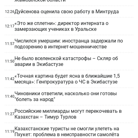
Дуйсенова оценила свою работу в Минтруда
12:26
«Это же сплетни»: директор интерната о
12:17
замерзающих учениках в Уральске
Числился умершим: иностранца задержали по
11:57
подозрению в интернет-мошенничестве
Не было вселенской катастрофы – Скляр об
11:50
аварии в Экибастузе
«Точная картина будет ясна в ближайшие 1,5
11:42
месяца»: Генпрокуратура о ЧС в Экибастузе
Чиновники ответили, насколько они готовы
11:40
"болеть за народ"
Российские миллиарды могут перекочевать в
11:27
Казахстан – Тимур Турлов
Казахстанские туристы не смогли улететь на
11:19
Пхукет: проблема в неисправности самолёта