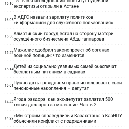
15 тысяч исследований: Институт судебной
16:10
экспертизы открыли в Астане
В АДГС назвали зарплату политиков
16:05
«информацией для служебного пользования»
Алматинский горсуд встал на сторону матери
15:50
осуждённого бизнесмена Абдыгаппарова
Мажилис одобрил законопроект об органах
15:27
военной полиции: что изменится
Детей из социально уязвимых семей обеспечат
15:14
бесплатным питанием в садиках
Нужно дать гражданам право использовать свои
15:01
пенсионные накопления – депутат
Ягода раздора: как экс-депутат заплатил 500
14:47
тысяч долларов за молчание. Часть 2
«Мы строим справедливый Казахстан»: в КазНПУ
14:29
объяснили конфликт с подрядчиками