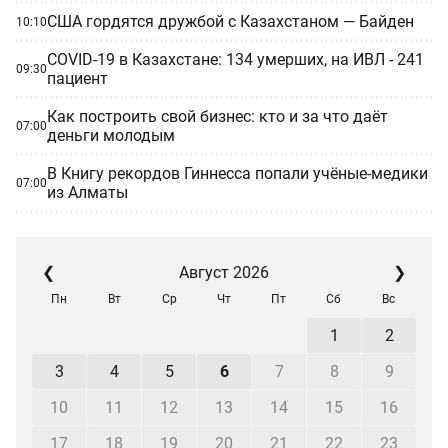
США гордятся дружбой с Казахстаном — Байден
10:10
COVID-19 в Казахстане: 134 умерших, на ИВЛ - 241
09:30
пациент
Как построить свой бизнес: кто и за что даёт
07:00
деньги молодым
В Книгу рекордов Гиннесса попали учёные-медики
07:00
из Алматы
❮
Август 2026
❯
Пн
Вт
Ср
Чт
Пт
Сб
Вс
1
2
3
4
5
6
7
8
9
10
11
12
13
14
15
16
17
18
19
20
21
22
23