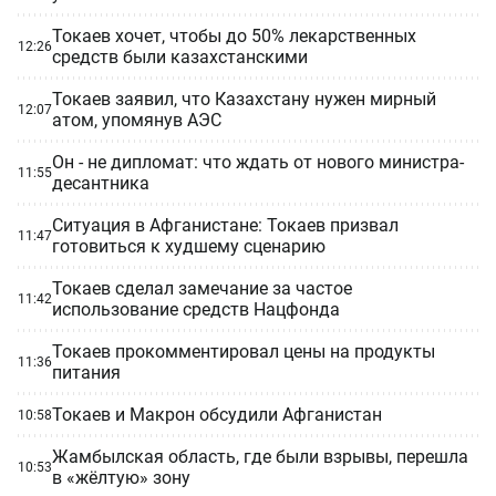
Токаев хочет, чтобы до 50% лекарственных
12:26
средств были казахстанскими
Токаев заявил, что Казахстану нужен мирный
12:07
атом, упомянув АЭС
Он - не дипломат: что ждать от нового министра-
11:55
десантника
Ситуация в Афганистане: Токаев призвал
11:47
готовиться к худшему сценарию
Токаев сделал замечание за частое
11:42
использование средств Нацфонда
Токаев прокомментировал цены на продукты
11:36
питания
Токаев и Макрон обсудили Афганистан
10:58
Жамбылская область, где были взрывы, перешла
10:53
в «жёлтую» зону