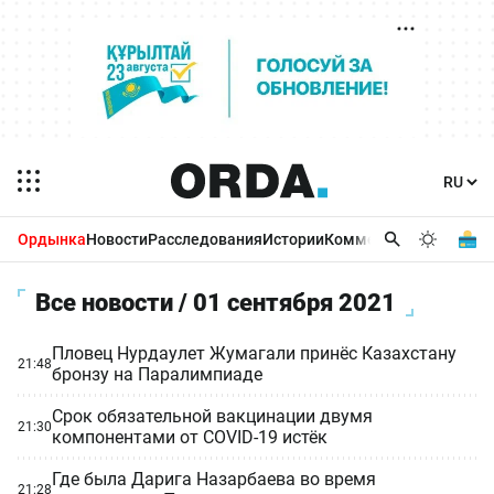
Ордынка
Новости
Расследования
Истории
Комментарии
Бизнес 
Все новости / 01 сентября 2021
Пловец Нурдаулет Жумагали принёс Казахстану
21:48
бронзу на Паралимпиаде
Срок обязательной вакцинации двумя
21:30
компонентами от COVID-19 истёк
Где была Дарига Назарбаева во время
21:28