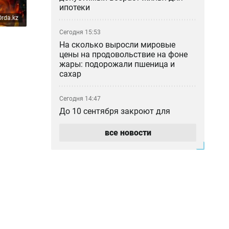
ипотеки
rda.kz
Сегодня 15:53
На сколько выросли мировые
цены на продовольствие на фоне
жары: подорожали пшеница и
сахар
Сегодня 14:47
До 10 сентября закроют для
движения часть шоссе Коргалжын
в Астане
все новости
Сегодня 13:41
Новый пассажирский поезд с
интернетом Starlink начал ходить
из Астаны в Аркалык
Сегодня 12:54
Казино построят в Алматинской