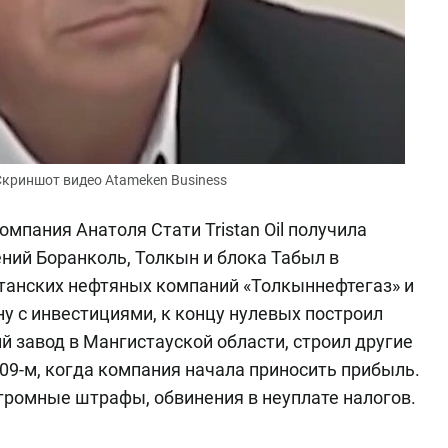
Скриншот видео Atameken Business
компания Анатоля Стати Tristan Oil получила
ний Боранколь, Толкын и блока Табыл в
станских нефтяных компаний «Толкыннефтегаз» и
ну с инвестициями, к концу нулевых построил
завод в Мангистауской области, строил другие
009-м, когда компания начала приносить прибыль.
 огромные штрафы, обвинения в неуплате налогов.