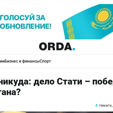
ии
Бизнес и финансы
Спорт
икуда: дело Стати – поб
тана?
Никита