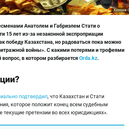
Коллаж O
несменами Анатолем и Габриэлем Стати о
и 15 лет из-за незаконной экспроприации
ак победу Казахстана, но радоваться пока можно
битражной войны». С какими потерями и трофеями
 вопрос, в котором разбирается
Orda.kz
.
иции?
иально подтвердил
, что Казахстан и Стати
ния, которое положит конец всем судебным
 текущие претензии во всех юрисдикциях».