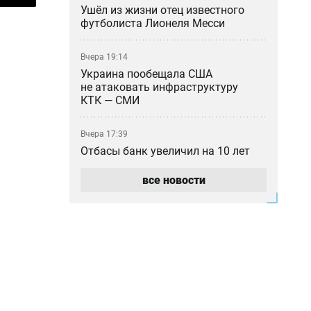
Ушёл из жизни отец известного
футболиста Лионеля Месси
Вчера 19:14
Украина пообещала США
не атаковать инфраструктуру
КТК — СМИ
Вчера 17:39
Отбасы банк увеличил на 10 лет
допустимый возраст жилья для
ипотеки
все новости
Вчера 15:53
На сколько выросли мировые
цены на продовольствие на фоне
жары: подорожали пшеница и
сахар
Вчера 14:47