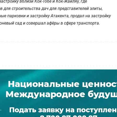
астройку вблизи Кок-Тобе и Кок-Жайляу, где
в для строительства дач для представителей элиты,
ые парковки и застройку Атакента, продал на застройку
лоневый сад и совершал афёры в сфере транспорта.