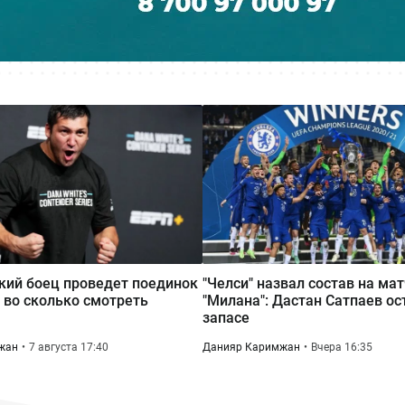
кий боец проведет поединок
"Челси" назвал состав на ма
и во сколько смотреть
"Милана": Дастан Сатпаев ос
запасе
жан
7 августа 17:40
Данияр Каримжан
Вчера 16:35