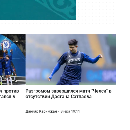
Казахстанским учёным упростили
работу в странах ЕАЭС
07 августа 21:00
Где голосовать на выборах в
Курултай? Казахстанцы могут
проверить свой участок
тч против
Разгромом завершился матч "Челси" в
тался в
отсутствии Дастана Сатпаева
Данияр Каримжан
Вчера 19:11