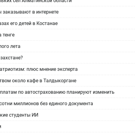
ьких сёл Алматинской области
ы заказывают в интернете
зах его детей в Костанае
 тенге
ого лета
азахстане?
атриотизм: плюс мнение эксперта
твом около кафе в Талдыкоргане
выплатам по автострахованию планируют изменить
сотни миллионов без единого документа
ские студенты ИИ
и