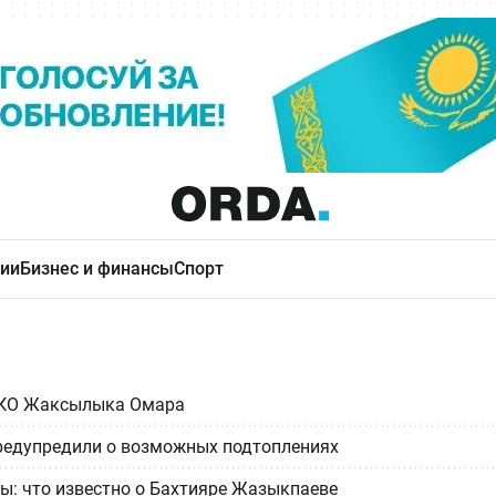
ии
Бизнес и финансы
Спорт
 ВКО Жаксылыка Омара
редупредили о возможных подтоплениях
ы: что известно о Бахтияре Жазыкпаеве