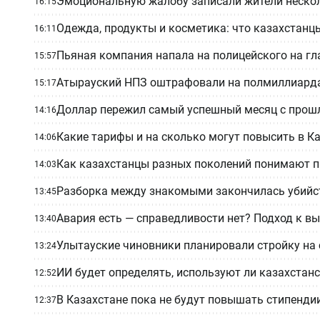
Эмоциональную жалобу записали жители нескол
16:15
Одежда, продукты и косметика: что казахстанц
16:11
Пьяная компания напала на полицейского на гла
15:57
Атырауский НПЗ оштрафовали на полмиллиарда
15:17
Доллар пережил самый успешный месяц с прошл
14:16
Какие тарифы и на сколько могут повысить в К
14:06
Как казахстанцы разных поколений понимают п
14:03
Разборка между знакомыми закончилась убийс
13:45
Авария есть — справедливости нет? Подход к 
13:40
Улытауские чиновники планировали стройку на 
13:24
ИИ будет определять, используют ли казахстан
12:52
В Казахстане пока не будут повышать стипенди
12:37