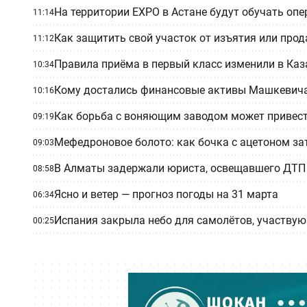
На территории EXPO в Астане будут обучать оп
11:14
Как защитить свой участок от изъятия или про
11:12
Правила приёма в первый класс изменили в Каз
10:34
Кому достались финансовые активы Машкевича 
10:16
Как борьба с воняющим заводом может привести
09:19
Мефедроновое болото: как бочка с ацетоном за
09:03
В Алматы задержали юриста, освещавшего ДТП
08:58
Ясно и ветер — прогноз погоды на 31 марта
06:34
Испания закрыла небо для самолётов, участвую
00:25