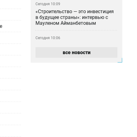
Сегодня 10:09
«Строительство — это инвестиция
в будущее страны»: интервью с
Мауленом Айманбетовым
е
Сегодня 10:06
Госгрант не достался: какие ещё
варианты учиться бесплатно есть
все новости
у абитуриентов Казахстана
Сегодня 09:00
Тридцать лет с печками: почему 17
домов в Молодёжном так и не
подключили к центральному
отоплению
Сегодня 07:56
Ждали 15 лет, а живут без газа:
новосёлы в Актобе пожаловались
на квартиры по госпрограмме