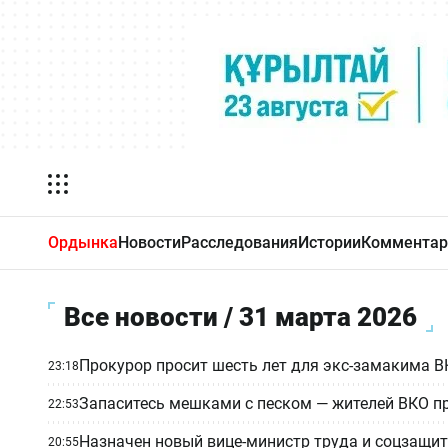
Ордынка
Новости
Расследования
Истории
Комментар
Все новости / 31 марта 2026
Прокурор просит шесть лет для экс-замакима
23:18
Запаситесь мешками с песком — жителей ВКО п
22:53
Назначен новый вице-министр труда и соцзащит
20:55