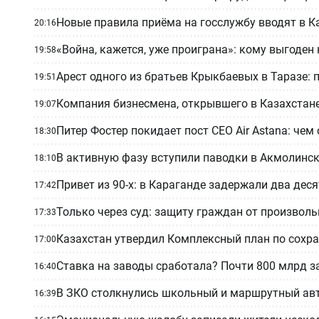
Новые правила приёма на госслужбу вводят в Ка
20:16
«Война, кажется, уже проиграна»: кому выгоден
19:58
Арест одного из братьев Крыкбаевых в Таразе:
19:51
Компания бизнесмена, открывшего в Казахстане 
19:07
Питер Фостер покидает пост CEO Air Astana: че
18:30
В активную фазу вступили паводки в Акмолинс
18:10
Привет из 90-х: в Караганде задержали два дес
17:42
Только через суд: защиту граждан от произвол
17:33
Казахстан утвердил Комплексный план по сохра
17:00
Ставка на заводы сработала? Почти 800 млрд за
16:40
В ЗКО столкнулись школьный и маршрутный авт
16:39