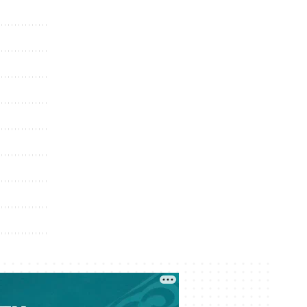
Сегодня 07:00
Снова жарко — прогноз погоды
на 8 августа
Сегодня 01:00
Украли более шести млрд тенге
при реконструкции водовода: в
Атырау вынесли приговор
Вчера 23:30
Баскетбольный клуб «Астана»
остался без финансирования —
игроки обратились к Токаеву
Вчера 22:00
Казахстанским учёным упростили
работу в странах ЕАЭС
Вчера 21:00