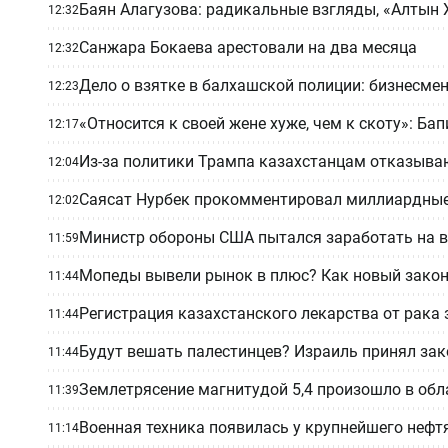
Баян Алагузова: радикальные взгляды, «Алтын 
12:32
Санжара Бокаева арестовали на два месяца
12:32
Дело о взятке в балхашской полиции: бизнесмен
12:23
«Относится к своей жене хуже, чем к скоту»: Б
12:17
Из-за политики Трампа казахстанцам отказываю
12:04
Саясат Нурбек прокомментировал миллиардные
12:02
Министр обороны США пытался заработать на в
11:59
Мопеды вывели рынок в плюс? Как новый закон
11:44
Регистрация казахстанского лекарства от рака
11:44
Будут вешать палестинцев? Израиль принял зак
11:44
Землетрясение магнитудой 5,4 произошло в об
11:39
Военная техника появилась у крупнейшего неф
11:14