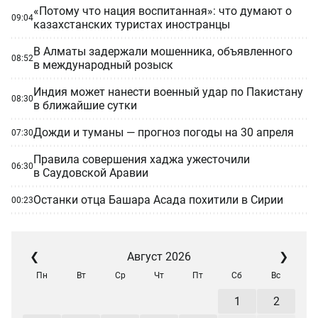
«Потому что нация воспитанная»: что думают о
09:04
казахстанских туристах иностранцы
В Алматы задержали мошенника, объявленного
08:52
в международный розыск
Индия может нанести военный удар по Пакистану
08:30
в ближайшие сутки
Дожди и туманы — прогноз погоды на 30 апреля
07:30
Правила совершения хаджа ужесточили
06:30
в Саудовской Аравии
Останки отца Башара Асада похитили в Сирии
00:23
❮
Август 2026
❯
Пн
Вт
Ср
Чт
Пт
Сб
Вс
1
2