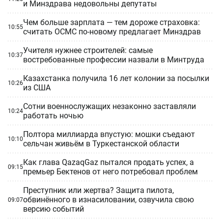
и Минздрава недовольны депутаты
Чем больше зарплата — тем дороже страховка:
10:55
считать ОСМС по-новому предлагает Минздрав
Учителя нужнее строителей: самые
10:37
востребованные профессии назвали в Минтруда
Казахстанка получила 16 лет колонии за посылки
10:26
из США
Сотни военнослужащих незаконно заставляли
10:24
работать ночью
Полтора миллиарда впустую: мошки съедают
10:10
сельчан живьём в Туркестанской области
Как глава QazaqGaz пытался продать успех, а
09:15
премьер Бектенов от него потребовал проблем
Преступник или жертва? Защита пилота,
обвинённого в изнасиловании, озвучила свою
09:07
версию событий