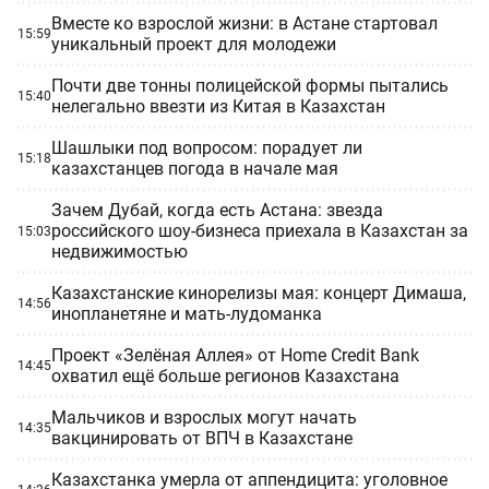
Вместе ко взрослой жизни: в Астане стартовал
15:59
уникальный проект для молодежи
Почти две тонны полицейской формы пытались
15:40
нелегально ввезти из Китая в Казахстан
Шашлыки под вопросом: порадует ли
15:18
казахстанцев погода в начале мая
Зачем Дубай, когда есть Астана: звезда
российского шоу-бизнеса приехала в Казахстан за
15:03
недвижимостью
Казахстанские кинорелизы мая: концерт Димаша,
14:56
инопланетяне и мать-лудоманка
Проект «Зелёная Аллея» от Home Credit Bank
14:45
охватил ещё больше регионов Казахстана
Мальчиков и взрослых могут начать
14:35
вакцинировать от ВПЧ в Казахстане
Казахстанка умерла от аппендицита: уголовное