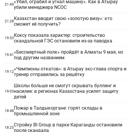
«Убил, ограбил и угнал машину». Как в Атырау
21:49
убили менеджера NCOC
Казахстан вводит свою «золотую визу»: кто
21:28
сможет её получить?
Коксу показала характер: строительство
19:53
скандальной ГЭС остановили из-за паводка
«Бессмертный полк» пройдёт в Алматы 9 мая, но
19:41
под другим названием
«Чемпионы откатов»: в Атырау экс-глава спорта и
19:12
тренер отправились за решётку
Школы больше не смогут скрывать буллинг и
насилие: в регионах Казахстана усилят защиту
19:03
детей
Пожар в Талдыкоргане: горят склады в
18:48
промышленной зоне
Стройку BI Group в парке Караганды остановили
18:25
после скандала