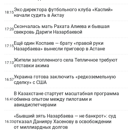
Экс-директора футбольного клуба «Каспий»
18:15
начали судить в Актау
Скончалась мать Рахата Алиева и бывшая
17:20
свекровь Дариги Назарбаевой
Ещё один Коспаев — брату «правой руки
17:15
Назарбаева» вынесли приговор в Астане
Жители затопленного села Тепличное требуют
17:13
отставки акима
Украина готова заключить «редкоземельную
16:57
сделку» с США
В Казахстане стартует масштабная программа
обмена опытом между пилотами и
16:41
авиадиспетчерами
«Бывший зять Назарбаева — не банкрот»: суд
отказал Данияру Хасенову в освобождении
16:33
от миллиардных долгов