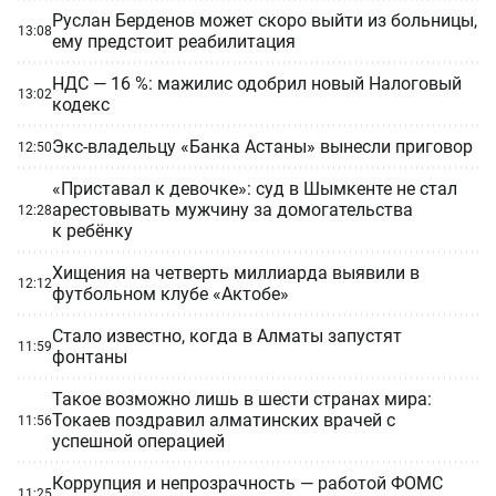
Руслан Берденов может скоро выйти из больницы,
13:08
ему предстоит реабилитация
НДС — 16 %: мажилис одобрил новый Налоговый
13:02
кодекс
Экс-владельцу «Банка Астаны» вынесли приговор
12:50
«Приставал к девочке»: суд в Шымкенте не стал
арестовывать мужчину за домогательства
12:28
к ребёнку
Хищения на четверть миллиарда выявили в
12:12
футбольном клубе «Актобе»
Стало известно, когда в Алматы запустят
11:59
фонтаны
Такое возможно лишь в шести странах мира:
Токаев поздравил алматинских врачей с
11:56
успешной операцией
Коррупция и непрозрачность — работой ФОМС
11:25