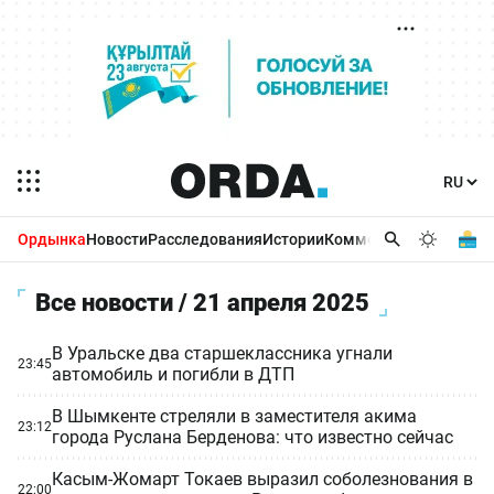
Ордынка
Новости
Расследования
Истории
Комментарии
Бизнес 
Все новости / 21 апреля 2025
В Уральске два старшеклассника угнали
23:45
автомобиль и погибли в ДТП
В Шымкенте стреляли в заместителя акима
23:12
города Руслана Берденова: что известно сейчас
Касым-Жомарт Токаев выразил соболезнования в
22:00