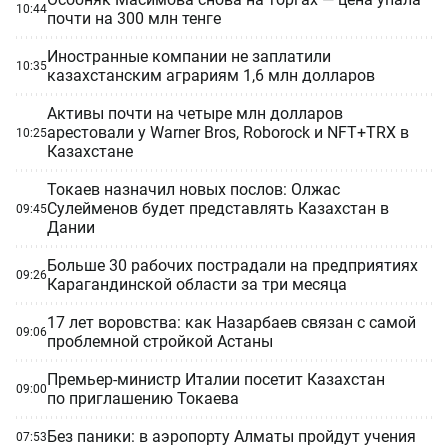
10:44
почти на 300 млн тенге
Иностранные компании не заплатили
10:35
казахстанским аграриям 1,6 млн долларов
Активы почти на четыре млн долларов
арестовали у Warner Bros, Roborock и NFT+TRX в
10:25
Казахстане
Токаев назначил новых послов: Олжас
Сулейменов будет представлять Казахстан в
09:45
Дании
Больше 30 рабочих пострадали на предприятиях
09:26
Карагандинской области за три месяца
17 лет воровства: как Назарбаев связан с самой
09:06
проблемной стройкой Астаны
Премьер-министр Италии посетит Казахстан
09:00
по приглашению Токаева
Без паники: в аэропорту Алматы пройдут учения
07:53