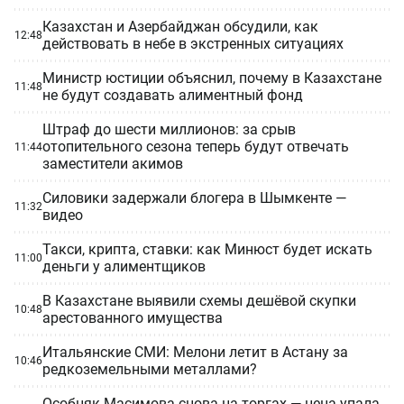
Казахстан и Азербайджан обсудили, как
12:48
действовать в небе в экстренных ситуациях
Министр юстиции объяснил, почему в Казахстане
11:48
не будут создавать алиментный фонд
Штраф до шести миллионов: за срыв
отопительного сезона теперь будут отвечать
11:44
заместители акимов
Силовики задержали блогера в Шымкенте —
11:32
видео
Такси, крипта, ставки: как Минюст будет искать
11:00
деньги у алиментщиков
В Казахстане выявили схемы дешёвой скупки
10:48
арестованного имущества
Итальянские СМИ: Мелони летит в Астану за
10:46
редкоземельными металлами?
Особняк Масимова снова на торгах — цена упала