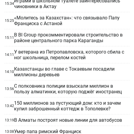
Играми в школьном туалете заинтересовались
15:34
чиновники в Актау
«Молитесь за Казахстан»: что связывало Папу
15:25
Франциска с Астаной
В BI Group прокомментировали строительство в
15:11
районе центрального парка Караганды
У ветерана из Петропавловска, которого сбила с
14:11
ног школьница, перелом костей
Казахстанцы во главе с Токаевым посадили
14:10
миллионы деревьев
С полковника полиции взыскали миллион в
13:56
пользу алматинки, которую поджёг иностранец
150 миллионов за пустующий дом: кто и зачем
13:42
купил заброшенный коттедж в Тополевке?
В Алматы построят новые линии для автобусов
13:19
Умер папа римский Франциск
13:08