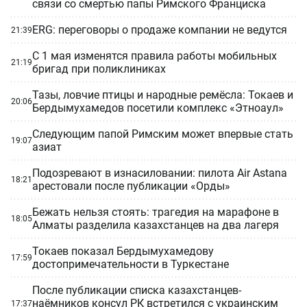
связи со смертью папы Римского Франциска
ERG: переговоры о продаже компании не ведутся
21:39
С 1 мая изменятся правила работы мобильных
21:19
бригад при поликлиниках
Тазы, ловчие птицы и народные ремёсла: Токаев и
20:06
Бердымухамедов посетили комплекс «Этноаул»
Следующим папой Римским может впервые стать
19:07
азиат
Подозревают в изнасиловании: пилота Air Astana
18:21
арестовали после публикации «Орды»
Бежать нельзя стоять: трагедия на марафоне в
18:05
Алматы разделила казахстанцев на два лагеря
Токаев показал Бердымухамедову
17:59
достопримечательности в Туркестане
После публикации списка казахстанцев-
наёмников консул РК встретился с украинским
17:37