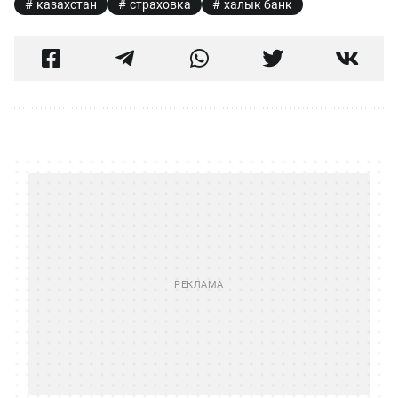
казахстан
страховка
халык банк