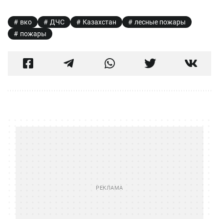
вко
ДЧС
Казахстан
лесные пожары
пожары