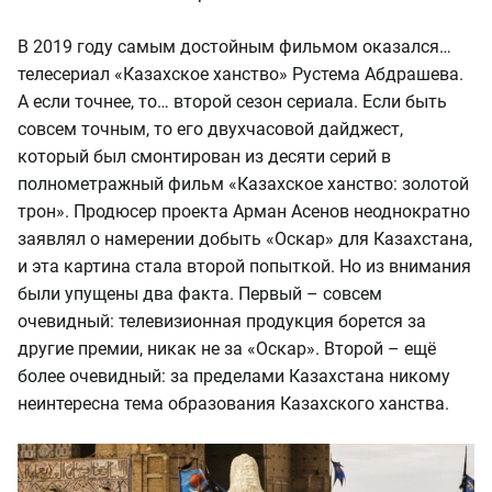
В 2019 году самым достойным фильмом оказался…
телесериал «Казахское ханство» Рустема Абдрашева.
А если точнее, то… второй сезон сериала. Если быть
совсем точным, то его двухчасовой дайджест,
который был смонтирован из десяти серий в
полнометражный фильм «Казахское ханство: золотой
трон». Продюсер проекта Арман Асенов неоднократно
заявлял о намерении добыть «Оскар» для Казахстана,
и эта картина стала второй попыткой. Но из внимания
были упущены два факта. Первый – совсем
очевидный: телевизионная продукция борется за
другие премии, никак не за «Оскар». Второй – ещё
более очевидный: за пределами Казахстана никому
неинтересна тема образования Казахского ханства.