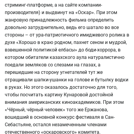
стриминг-платформе, а на сайте компании-
производителя) и выдвинут на «Оскар». При этом
жанровую принадлежность фильма определить
довольно затруднительно, ведь его шатало во все
стороны – от ура-патриотичного имиджевого ролика в
духе «Хорошо в краю родном, пахнет сеном и мудрой,
взвешенной политикой елбасы» до боди-хоррора, в
котором обитатели казахского аула натуралистично
поедали земляков со слезами на глазах, а
перешедшие на сторону угнетателей тут же
отращивали шапки-ушанки на голове и бутылку водки
в руках. Но этого оказалось достаточно для того,
чтобы посчитать картину Кунаровой достойной
внимания американских киноакадемиков. При этом
«Чёрный, чёрный человек» того же Ержанова,
вошедший в основной конкурс фестиваля в Сан-
Себастьяне, остался незамеченным членами
отечественного «оскаровского» комитета.