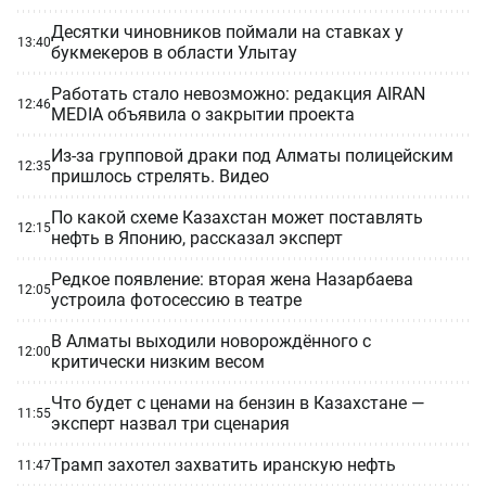
Десятки чиновников поймали на ставках у
13:40
букмекеров в области Улытау
Работать стало невозможно: редакция AIRAN
12:46
MEDIA объявила о закрытии проекта
Из-за групповой драки под Алматы полицейским
12:35
пришлось стрелять. Видео
По какой схеме Казахстан может поставлять
12:15
нефть в Японию, рассказал эксперт
Редкое появление: вторая жена Назарбаева
12:05
устроила фотосессию в театре
В Алматы выходили новорождённого с
12:00
критически низким весом
Что будет с ценами на бензин в Казахстане —
11:55
эксперт назвал три сценария
Трамп захотел захватить иранскую нефть
11:47