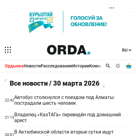
Ордынка
Новости
Расследования
Истории
Комментарии
Бизнес 
Все новости / 30 марта 2026
Автобус столкнулся с поездом под Алматы:
22:42
пострадали шесть человек
Владелец «КазТАГа» переведён под домашний
21:15
арест
В Актюбинской области вторые сутки ищут
20:01