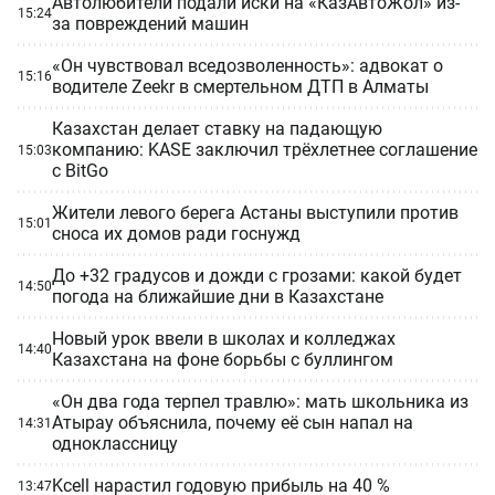
Автолюбители подали иски на «КазАвтоЖол» из-
15:24
за повреждений машин
«Он чувствовал вседозволенность»: адвокат о
15:16
водителе Zeekr в смертельном ДТП в Алматы
Казахстан делает ставку на падающую
компанию: KASE заключил трёхлетнее соглашение
15:03
с BitGo
Жители левого берега Астаны выступили против
15:01
сноса их домов ради госнужд
До +32 градусов и дожди с грозами: какой будет
14:50
погода на ближайшие дни в Казахстане
Новый урок ввели в школах и колледжах
14:40
Казахстана на фоне борьбы с буллингом
«Он два года терпел травлю»: мать школьника из
Атырау объяснила, почему её сын напал на
14:31
одноклассницу
Kcell нарастил годовую прибыль на 40 %
13:47