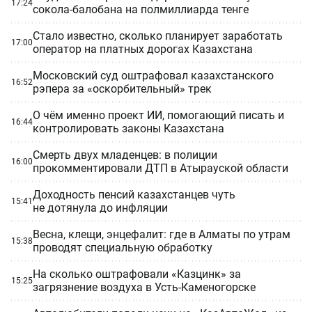
17:24
сокола-балобана на полмиллиарда тенге
Стало известно, сколько планирует заработать
17:00
оператор на платных дорогах Казахстана
Московский суд оштрафовал казахстанского
16:52
рэпера за «оскорбительный» трек
О чём именно проект ИИ, помогающий писать и
16:44
контролировать законы Казахстана
Смерть двух младенцев: в полиции
16:00
прокомментировали ДТП в Атырауской области
Доходность пенсий казахстанцев чуть
15:41
не дотянула до инфляции
Весна, клещи, энцефалит: где в Алматы по утрам
15:38
проводят специальную обработку
На сколько оштрафовали «Казцинк» за
15:25
загрязнение воздуха в Усть-Каменогорске