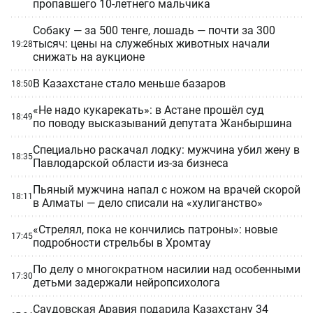
пропавшего 10-летнего мальчика
Собаку — за 500 тенге, лошадь — почти за 300
тысяч: цены на служебных животных начали
19:28
снижать на аукционе
В Казахстане стало меньше базаров
18:50
«Не надо кукарекать»: в Астане прошёл суд
18:49
по поводу высказываний депутата Жанбыршина
Специально раскачал лодку: мужчина убил жену в
18:35
Павлодарской области из-за бизнеса
Пьяный мужчина напал с ножом на врачей скорой
18:11
в Алматы — дело списали на «хулиганство»
«Стрелял, пока не кончились патроны»: новые
17:45
подробности стрельбы в Хромтау
По делу о многократном насилии над особенными
17:30
детьми задержали нейропсихолога
Саудовская Аравия подарила Казахстану 34