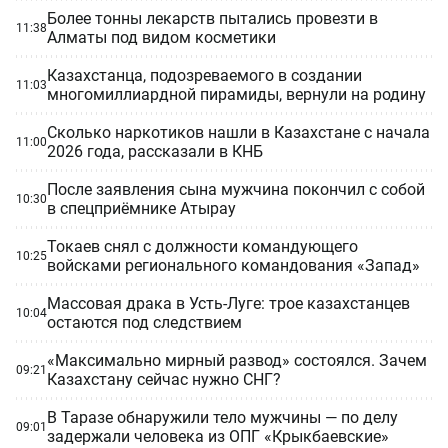
Более тонны лекарств пытались провезти в
11:38
Алматы под видом косметики
Казахстанца, подозреваемого в создании
11:03
многомиллиардной пирамиды, вернули на родину
Сколько наркотиков нашли в Казахстане с начала
11:00
2026 года, рассказали в КНБ
После заявления сына мужчина покончил с собой
10:30
в спецприёмнике Атырау
Токаев снял с должности командующего
10:25
войсками регионального командования «Запад»
Массовая драка в Усть-Луге: трое казахстанцев
10:04
остаются под следствием
«Максимально мирный развод» состоялся. Зачем
09:21
Казахстану сейчас нужно СНГ?
В Таразе обнаружили тело мужчины — по делу
09:01
задержали человека из ОПГ «Крыкбаевские»