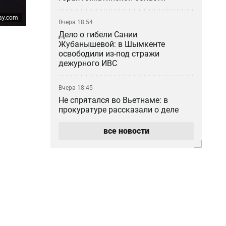
ay.com
Вчера 18:54
Дело о гибели Сании
Жубанышевой: в Шымкенте
освободили из-под стражи
дежурного ИВС
Вчера 18:45
Не спрятался во Вьетнаме: в
прокуратуре рассказали о деле
блогера Кайсара Камзы
все новости
Вчера 18:00
Курильщик поджёг, владелец не
уберёг: кто ответил за сгоревшую
Audi в Астане
Вчера 17:33
Скандал в Алматы: шестилетний
особенный ребёнок сбежал из