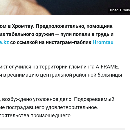
Фото: Pixab
ром в Хромтау. Предположительно, помощник
из табельного оружия — пули попали в грудь и
a.kz
со ссылкой на инстаграм-паблик
Hromtau
кт случился на территории глэмпинга A-FRAME.
и в реанимацию центральной районной больницы
 возбуждено уголовное дело. Подозреваемый
ние пострадавшего удовлетворительное.
тоятельства произошедшего.