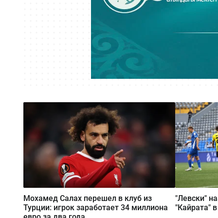
Мохамед Салах перешел в клуб из
"Левски" н
Турции: игрок заработает 34 миллиона
"Кайрата" 
евро за два года