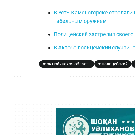
В Усть-Каменогорске стреляли 
табельным оружием
Полицейский застрелил своего
В Актобе полицейский случайн
актюбинская область
полицейский