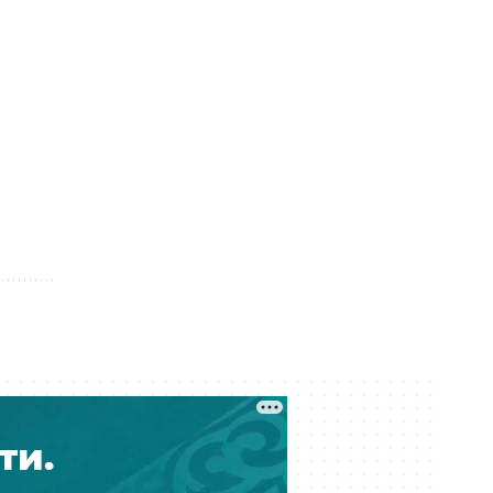
дипфейков
Вчера 14:03
Выбиты зубы, сломана челюсть:
детали истории ребенка, сбитого
на велосипеде в Актобе
Вчера 12:53
Река Есиль в Астане «зацвела»: что
произошло и опасно ли это
Вчера 12:37
Проезд по БАКАД подорожает
вдвое с 10 августа 2026 года
Вчера 12:36
В Алматы меняют правила
парковки: за что теперь придётся
платить водителям