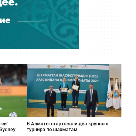
Вчера 11:18
Получила 9 миллионов, а должна
26: как ростовщик из Костаная
обирал людей
Вчера 11:07
Массовые увольнения, угрозы и
проверки: на что жалуются врачи
поликлиники № 1 Алматы
Вчера 10:59
Обещал квартиру на Кипре:
Интерпол вернул в Казахстан
подозреваемого в мошенничестве
Вчера 10:27
К чему придёт суд? Астанчанка
требует компенсацию за
лси"
В Алматы стартовали два крупных
утонувшую во время ливня
"Sydney
турнира по шахматам
иномарку