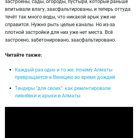
застроены, сады, огороды, пустыри, которые раньше
впитывали влагу, заасфальтированы, и теперь оттуда
течёт так много воды, что никакой арык уже не
справится. Нужно рыть целые каналы. Но из-за
плотной застройки для них уже нет места. Всё
застроено, забетонировано, заасфальтировано.
Читайте также:
Каждый раз одно и то же: почему Алматы
превращается в Венецию во время дождей
Тендеры "для своих": как ремонтировали
ливнёвки и арыки в Алматы