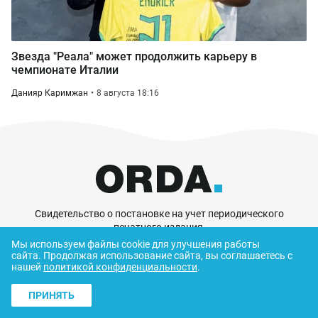
Звезда "Реала" может продолжить карьеру в
чемпионате Италии
Данияр Каримжан
8 августа 18:16
Свидетельство о постановке на учет периодического
печатного издания,
информационного агентства и сетевого издания
Мы используем файлы cookie для улучшения работы
№KZ05VPY00030397
сайта.
Продолжая использование сайта, вы соглашаетесь с
нашей
политикой конфиденциальности
.
выдано 22.12.2020
ПРИНЯТЬ
О нас
Контакты
Реклама
Выборы в Курултай