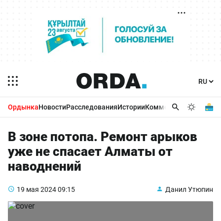
Ордынка
Новости
Расследования
Истории
Комментарии
Бизнес 
В зоне потопа. Ремонт арыков
уже не спасает Алматы от
наводнений
19 мая 2024
09:15
Данил Утюпин