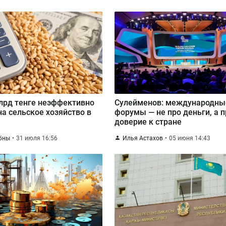
лрд тенге неэффективно
Сулейменов: международны
на сельское хозяйство в
форумы — не про деньги, а п
е
доверие к стране
бны
31 июля 16:56
Илья Астахов
05 июня 14:43