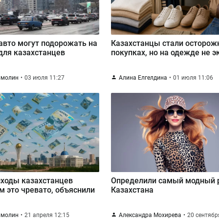
авто могут подорожать на
Казахстанцы стали осторож
для казахстанцев
покупках, но на одежде не 
Смолин
03 июля 11:27
Алина Елгелдина
01 июля 11:06
сходы казахстанцев
Определили самый модный 
ем это чревато, объяснили
Казахстана
Смолин
21 апреля 12:15
Александра Мохирева
20 сентябр