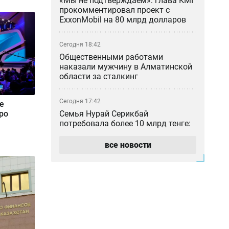
«Мы не подтверждаем»: глава КМГ
прокомментировал проект с
ExxonMobil на 80 млрд долларов
Сегодня 18:42
Общественными работами
наказали мужчину в Алматинской
области за сталкинг
Сегодня 17:42
е
Семья Нурай Серикбай
ро
потребовала более 10 млрд тенге:
как развивается резонансное дело
все новости
Сегодня 17:40
Две трагедии за два дня:
сотрудники «Казахтелекома»
погибли на работе в регионах
Сегодня 17:21
С доставкой из России продавали