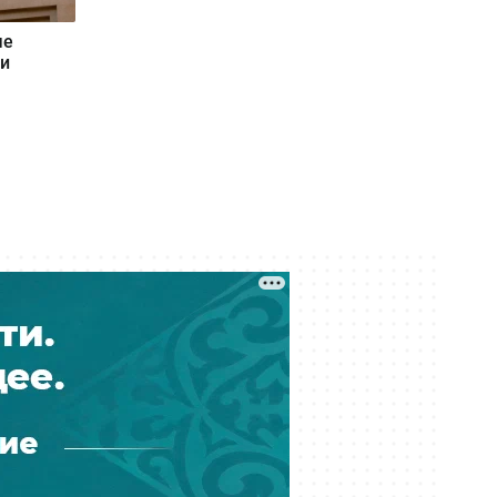
поддельные госномера по
Казахстану
ые
ии
Сегодня 16:40
КНБ и военные избавляются от
бесполезных бронежилетов,
противогазов и портретов
Назарбаева
Сегодня 16:15
Бывший рынок Кайрата
Сатыбалды «Байсат» в Алматы
продали за миллиарды тенге
Сегодня 15:45
Сотни жителей Усть-Каменогорска
до сих пор остаются без света
после урагана
Сегодня 15:19