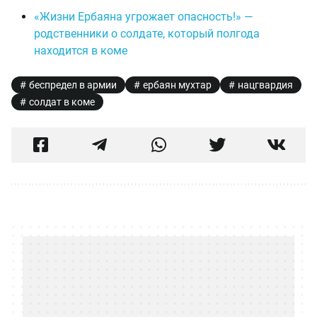
«Жизни Ербаяна угрожает опасность!» —
родственники о солдате, который полгода
находится в коме
беспредел в армии
ербаян мухтар
нацгвардия
солдат в коме