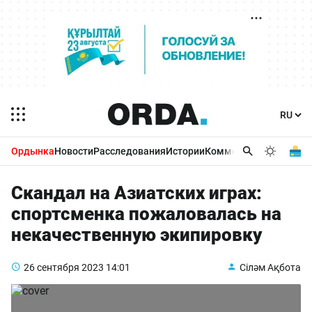
Ордынка
Новости
Расследования
Истории
Комментарии
Бизнес 
Скандал на Азиатских играх:
спортсменка пожаловалась на
некачественную экипировку
26 сентября 2023
14:01
Сіләм Ақбота