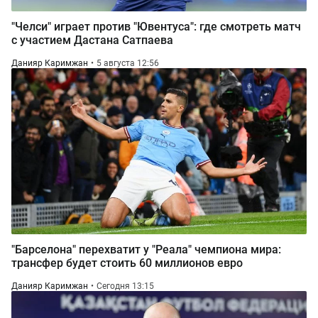
"Челси" играет против "Ювентуса": где смотреть матч
с участием Дастана Сатпаева
Данияр Каримжан
5 августа 12:56
"Барселона" перехватит у "Реала" чемпиона мира:
трансфер будет стоить 60 миллионов евро
Данияр Каримжан
Сегодня 13:15