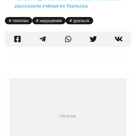
рассказали учёные из Уральска
генплан
нарушения
уральск