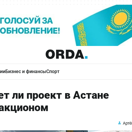
ии
Бизнес и финансы
Спорт
ет ли проект в Астане
ракционом
Артё