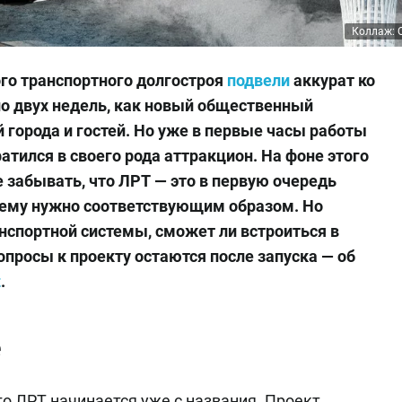
Коллаж: O
го транспортного долгостроя
подвели
аккурат ко
о двух недель, как новый общественный
й города и гостей. Но уже в первые часы работы
атился в своего рода аттракцион. На фоне этого
 забывать, что ЛРТ — это в первую очередь
к нему нужно соответствующим образом. Но
анспортной системы, сможет ли встроиться в
опросы к проекту остаются после запуска — об
z
.
е
го ЛРТ начинается уже с названия. Проект