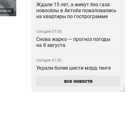
Ждали 15 лет, а живут без газа:
новосёлы в Актобе пожаловались
rda.kz
на квартиры по госпрограмме
Сегодня 07:00
Снова жарко — прогноз погоды
на 8 августа
Сегодня 01:00
Украли более шести млрд тенге
при реконструкции водовода: в
Атырау вынесли приговор
все новости
Вчера 23:30
Баскетбольный клуб «Астана»
остался без финансирования —
игроки обратились к Токаеву
Вчера 22:00
Казахстанским учёным упростили