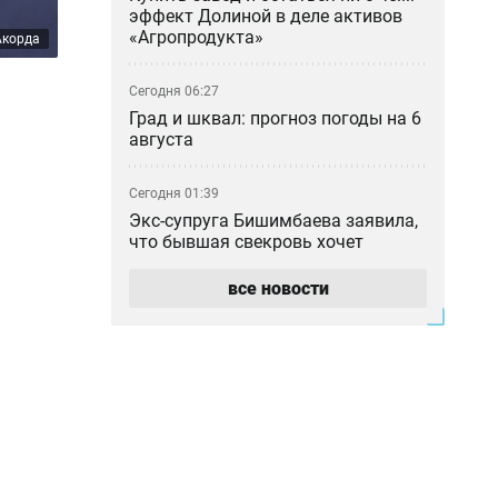
эффект Долиной в деле активов
«Агропродукта»
Акорда
Сегодня 06:27
Град и шквал: прогноз погоды на 6
августа
Сегодня 01:39
Экс-супруга Бишимбаева заявила,
что бывшая свекровь хочет
отсудить у неё 25 млн тенге
все новости
Вчера 22:03
Из Алматы депортировали 35
граждан Индии
Вчера 21:03
Более трёх млн тенге ушли со
спецсчета родственникам
судебного исполнителя