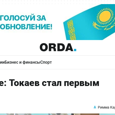
ии
Бизнес и финансы
Спорт
е: Токаев стал первым
Римма Ка