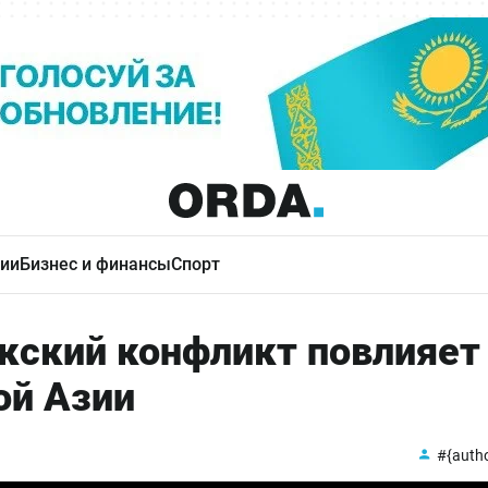
ии
Бизнес и финансы
Спорт
ский конфликт повлияет
ой Азии
#{auth