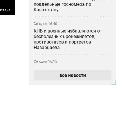
поддельные госномера по
Казахстану
истана
Сегодня 16:40
КНБ и военные избавляются от
бесполезных бронежилетов,
противогазов и портретов
Назарбаева
Сегодня 16:15
Бывший рынок Кайрата
Сатыбалды «Байсат» в Алматы
все новости
продали за миллиарды тенге
Сегодня 15:45
Сотни жителей Усть-Каменогорска
до сих пор остаются без света
после урагана
Сегодня 15:19