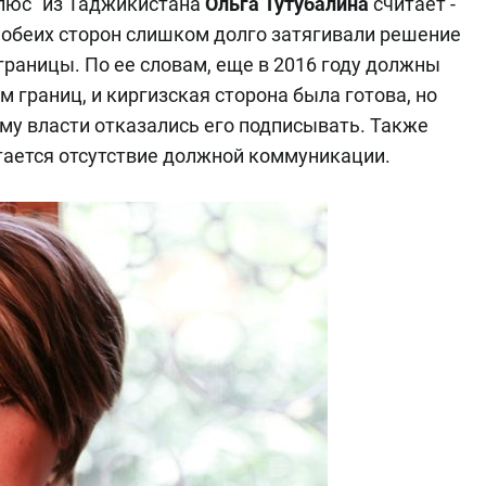
люс" из Таджикистана
Ольга Тутубалина
считает -
и обеих сторон слишком долго затягивали
решение
раницы. По ее словам, еще в 2016 году должны
м границ, и киргизская сторона была готова, но
му власти отказались его подписывать. Также
тается отсутствие должной коммуникации.