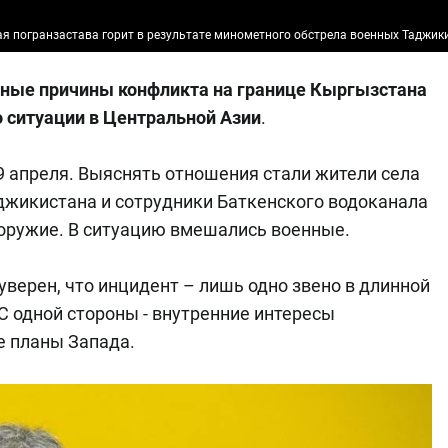
я погранзастава горит в результате минометного обстрела военных Таджик
инные причины конфликта на границе Кыргызстана
о ситуации в Центральной Азии
.
 апреля. Выяснять отношения стали жители села
джикистана и сотрудники Баткенского водоканала
оружие. В ситуацию вмешались военные.
уверен, что инцидент – лишь одно звено в длинной
 одной стороны - внутренние интересы
е планы Запада.