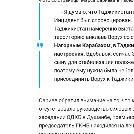
Фото со страницы Марса Сариева в Faceb
- Я думаю, что Таджикистан 
Инцидент был спровоцирован. 
Таджикистан намеренно выстав
территорию анклава Ворух со 
Нагорным Карабахом, в Таджи
настроения.
Вдобавок, сейчас 
сыну для стабилизации положен
поэтому ему нужна была небол
присоединить Ворух к Таджики
Сариев обратил внимание на то, что 
отсутствовало руководство силовых 
заседании ОДКБ в Душанбе, премьер-
председатель ГКНБ находился на леч
остался в стране один.