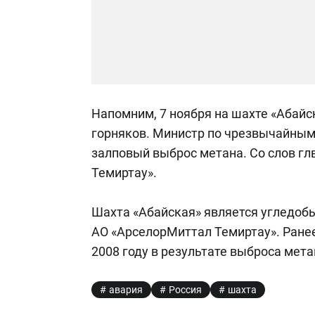
Напомним, 7 ноября на шахте «Абайс
горняков. Министр по чрезвычайным
залповый выброс метана. Со слов гл
Темиртау».
Шахта «Абайская» является угледо
АО «АрселорМиттал Темиртау». Ранее
2008 году в результате выброса мет
авария
Россия
шахта