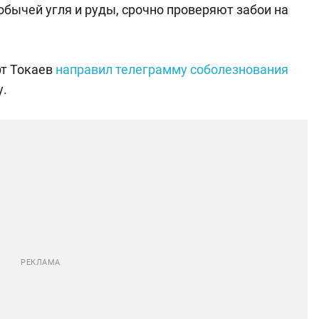
бычей угля и руды, срочно проверяют забои на
т Токаев
направил телеграмму соболезнования
у.