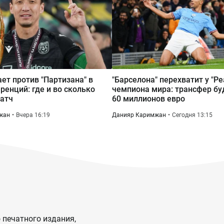
ает против "Партизана" в
"Барселона" перехватит у "Ре
ренций: где и во сколько
чемпиона мира: трансфер бу
атч
60 миллионов евро
жан
Вчера 16:19
Данияр Каримжан
Сегодня 13:15
 печатного издания,