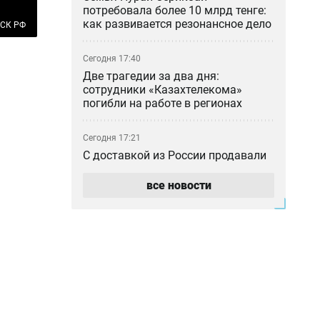
потребовала более 10 млрд тенге:
как развивается резонансное дело
 СК РФ
Сегодня 17:40
Две трагедии за два дня:
сотрудники «Казахтелекома»
погибли на работе в регионах
Сегодня 17:21
С доставкой из России продавали
поддельные госномера по
Казахстану
все новости
Сегодня 16:40
КНБ и военные избавляются от
бесполезных бронежилетов,
противогазов и портретов
Назарбаева
Сегодня 16:15