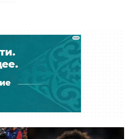
В Текели взялись за
разваливающиеся очистные: во
сколько оценили реконструкцию
Сегодня 11:40
Отец инвестбанкира выкупил
российскую МФО