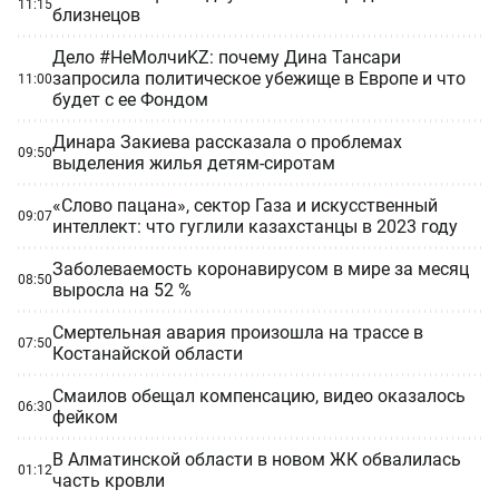
11:15
близнецов
Дело #НеМолчиKZ: почему Дина Тансари
запросила политическое убежище в Европе и что
11:00
будет с ее Фондом
Динара Закиева рассказала о проблемах
09:50
выделения жилья детям-сиротам
«Слово пацана», сектор Газа и искусственный
09:07
интеллект: что гуглили казахстанцы в 2023 году
Заболеваемость коронавирусом в мире за месяц
08:50
выросла на 52 %
Смертельная авария произошла на трассе в
07:50
Костанайской области
Смаилов обещал компенсацию, видео оказалось
06:30
фейком
В Алматинской области в новом ЖК обвалилась
01:12
часть кровли