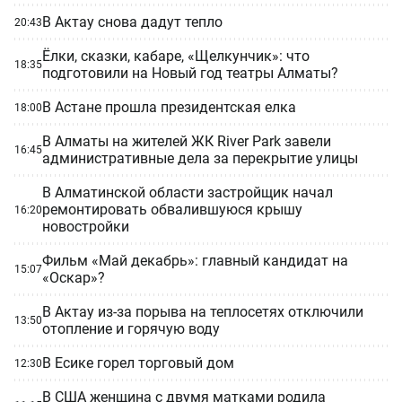
В Актау снова дадут тепло
20:43
Ёлки, сказки, кабаре, «Щелкунчик»: что
18:35
подготовили на Новый год театры Алматы?
В Астане прошла президентская елка
18:00
В Алматы на жителей ЖК River Park завели
16:45
административные дела за перекрытие улицы
В Алматинской области застройщик начал
ремонтировать обвалившуюся крышу
16:20
новостройки
Фильм «Май декабрь»: главный кандидат на
15:07
«Оскар»?
В Актау из-за порыва на теплосетях отключили
13:50
отопление и горячую воду
В Есике горел торговый дом
12:30
В США женщина с двумя матками родила