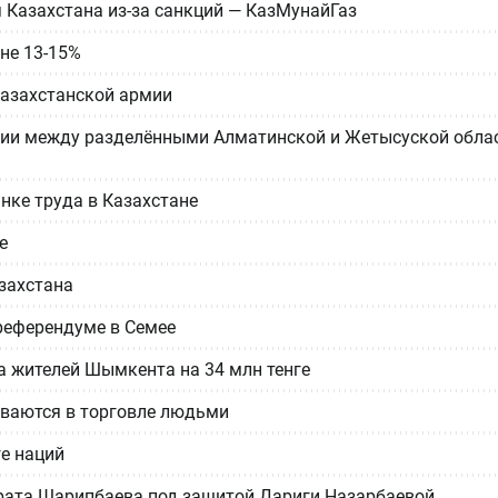
я Казахстана из-за санкций — КазМунайГаз
не 13-15%
казахстанской армии
ции между разделёнными Алматинской и Жетысуской обла
нке труда в Казахстане
е
захстана
референдуме в Семее
а жителей Шымкента на 34 млн тенге
еваются в торговле людьми
е наций
айрата Шарипбаева под защитой Дариги Назарбаевой