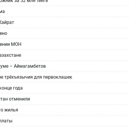
жник за 52 млн тенге
зма
Кайрат
ено
лении МОН
азахстане
думе – Аймагамбетов
не трёхъязычия для первоклашек
конце года
стан отменили
го жилья
ыплаты