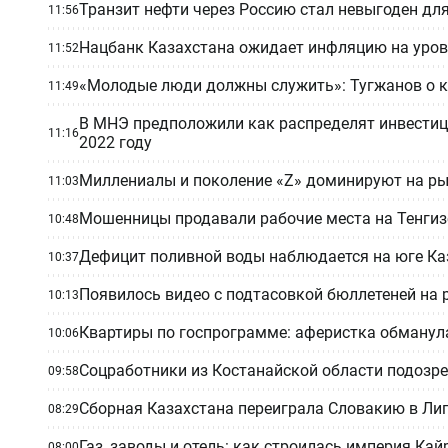
Транзит нефти через Россию стал невыгоден дл
11:56
Нацбанк Казахстана ожидает инфляцию на уров
11:52
«Молодые люди должны служить»: Тугжанов о 
11:49
В МНЭ предположили как распределят инвести
11:16
2022 году
Миллениалы и поколение «Z» доминируют на ры
11:03
Мошенницы продавали рабочие места на Тенгиз
10:48
Дефицит поливной воды наблюдается на юге Ка
10:37
Появилось видео с подтасовкой бюллетеней на 
10:13
Квартиры по госпрограмме: аферистка обманул
10:06
Соцработники из Костанайской области подозр
09:58
Сборная Казахстана переиграла Словакию в Лиг
08:29
Газ, заводы и отель: как строилась империя К
08:00