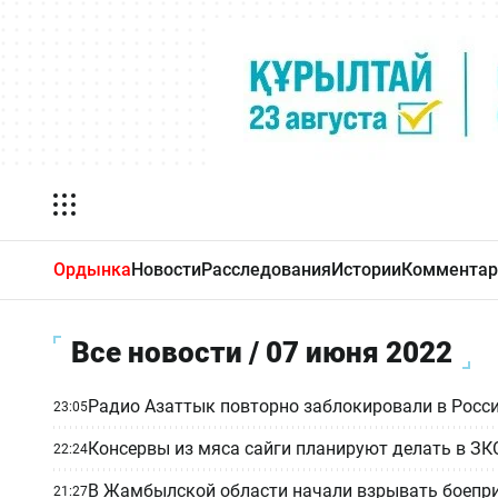
Ордынка
Новости
Расследования
Истории
Комментар
Все новости / 07 июня 2022
Радио Азаттык повторно заблокировали в Росс
23:05
Консервы из мяса сайги планируют делать в ЗК
22:24
В Жамбылской области начали взрывать боепри
21:27