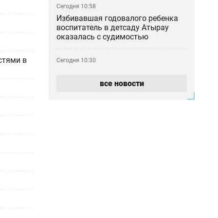
Сегодня 10:58
Избивавшая годовалого ребенка
воспитатель в детсаду Атырау
оказалась с судимостью
стями в
Сегодня 10:30
Без фонтана, но за 1,5 млрд:
почему реконструкция площади в
все новости
Темиртау подорожала вдвое
Сегодня 09:00
Бешбармак на ночь: кому можно
ужинать тяжёлой пищей без вреда
здоровью
Сегодня 06:35
Жарко и сухо: прогноз погоды на 9
августа
Вчера 23:33