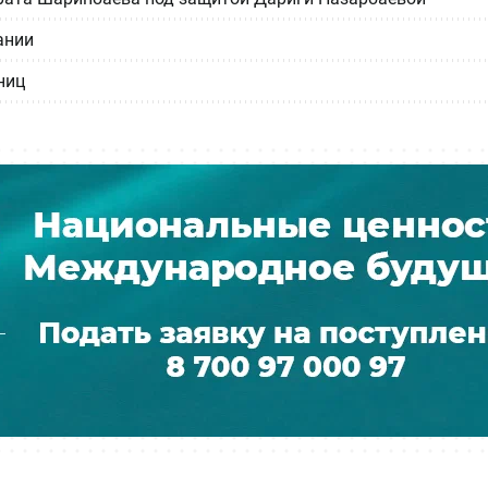
ании
ниц