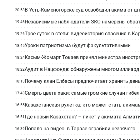
В Усть-Каменогорске суд освободил акима от шт
20:58
Независимые наблюдатели ЗКО намерены обрат
19:46
Трое суток в степи: видеоистория спасения в К
19:26
Уроки патриотизма будут факультативными
18:45
Касым-Жомарт Токаев принял министра иностр
18:24
Аудит в Нацфонде: обнаружены многомиллиард
18:22
Почему клан Елбасы предпочитает хранить день
18:13
Смерть цвета хаки: самые громкие случаи гибел
17:43
Казахстанская рулетка: кто может стать акима
16:55
Где новый Казахстан? – пикет у акимата Алмат
16:51
Попало на видео: в Таразе ограбили незрячего
16:39