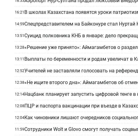
Аэропорт Нур-Султана продал люксовый внедоро
16:33
В школах Казахстана появятся уроки патриоти
16:21
Спецпредставителем на Байконуре стал Нуртай 
14:59
Суицид полковника КНБ в январе: дело прекращ
13:51
«Решение уже принято»: Аймагамбетов о разде
13:28
Выплаты по беременности и родам увеличат в К
13:11
Учителей не заставляли голосовать на референ
12:52
«Не ищите второго дна»: Аймагамбетов об отме
12:38
Нацбанк планирует запустить цифровой тенге в 
12:14
ПЦР и паспорта вакцинации при въезде в Казах
12:08
Как чиновники лишают очередников социально
12:04
Сотрудники Wolt и Glovo смогут получать соцв
11:59