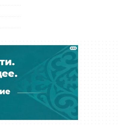
Смерть подростка из
Мангистауской области: после
проверки уволили директора
областной детской больницы
Вчера 22:54
Если не досталось места в
общежитии: в Алматы заработал
ситуационный центр для студентов
Вчера 20:25
Ушёл из жизни отец известного
футболиста Лионеля Месси
Вчера 19:14
Украина пообещала США
не атаковать инфраструктуру
КТК — СМИ
Вчера 17:39