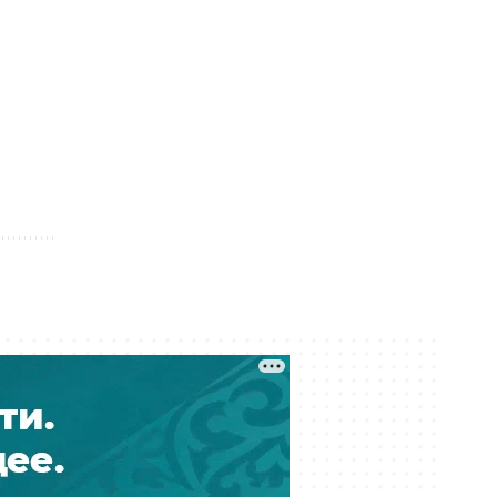
Тигрица в окрестностях Балхаша —
настоящая или ИИ?