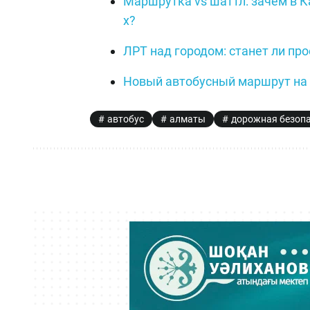
Маршрутка vs шаттл: зачем в К
х?
ЛРТ над городом: станет ли про
Новый автобусный маршрут на 
автобус
алматы
дорожная безоп