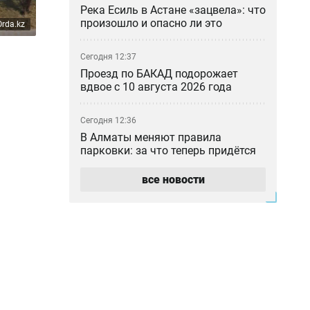
Река Есиль в Астане «зацвела»: что
произошло и опасно ли это
Orda.kz
Сегодня 12:37
Проезд по БАКАД подорожает
вдвое с 10 августа 2026 года
Сегодня 12:36
В Алматы меняют правила
парковки: за что теперь придётся
платить водителям
все новости
Сегодня 11:18
Получила 9 миллионов, а должна
26: как ростовщик из Костаная
обирал людей
Сегодня 11:07
Массовые увольнения, угрозы и
проверки: на что жалуются врачи