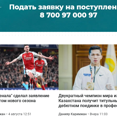
енала" сделал заявление
Двукратный чемпион мира и
том нового сезона
Казахстана получит титульны
дебютном поединке в профе
жан
4 августа 12:51
Данияр Каримжан
Вчера 11:03