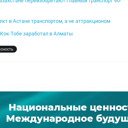
азахстане переизобретают главный транспорт 90-
ект в Астане транспортом, а не аттракционом
Кок-Тобе заработал в Алматы
асность