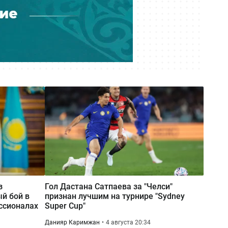
з
Гол Дастана Сатпаева за "Челси"
й бой в
признан лучшим на турнире "Sydney
ссионалах
Super Cup"
Данияр Каримжан
4 августа 20:34