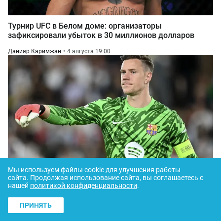
Турнир UFC в Белом доме: организаторы
зафиксировали убыток в 30 миллионов долларов
Данияр Каримжан
4 августа 19:00
Мы используем файлы cookie для улучшения работы
сайта.
Продолжая использование сайта, вы соглашаетесь с
"Аякс" официально оформил трансфер вратаря
нашей
политикой конфиденциальности
.
"Барселона"
ПРИНЯТЬ
Данияр Каримжан
4 августа 16:00