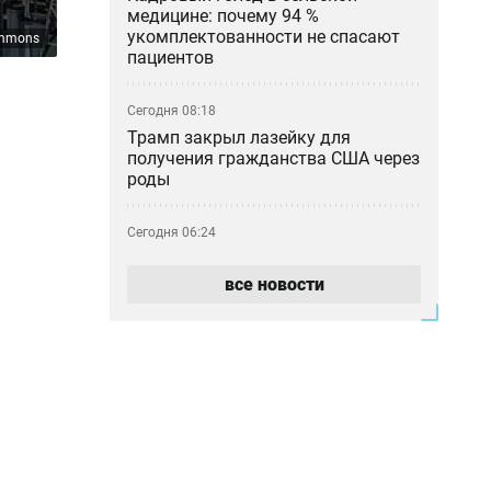
медицине: почему 94 %
укомплектованности не спасают
ommons
пациентов
Сегодня 08:18
Трамп закрыл лазейку для
получения гражданства США через
роды
Сегодня 06:24
Жара и ветер — прогноз погоды на
7 августа
все новости
Сегодня 00:34
В Казахстане за день произошло
10 лесных пожаров
Вчера 22:22
Вместо восстановления — военный
объект: первый контракт «Совет