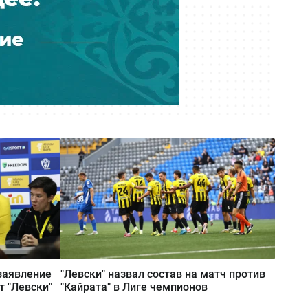
Вчера 12:37
Проезд по БАКАД подорожает
вдвое с 10 августа 2026 года
заявление
"Левски" назвал состав на матч против
т "Левски"
"Кайрата" в Лиге чемпионов