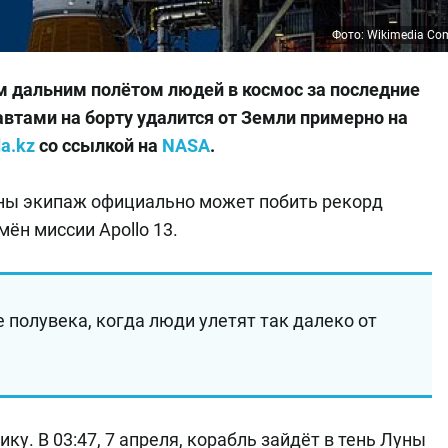
Фото: Wikimedia C
м дальним полётом людей в космос за последние
автами на борту удалится от Земли примерно на
a.kz
со ссылкой на
NASA
.
аны экипаж официально может побить рекорд
ён миссии Apollo 13.
е полувека, когда люди улетят так далеко от
у. В 03:47, 7 апреля, корабль зайдёт в тень Луны