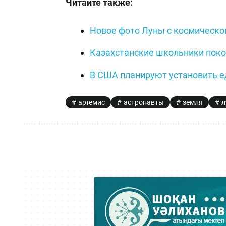
Читайте также:
Новое фото Луны с космическо
Казахстанские школьники поко
В США планируют установить е
артемис
астронавты
земля
л