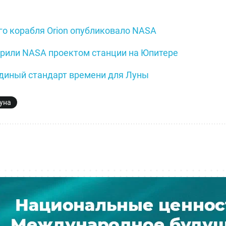
го корабля Orion опубликовало NASA
рили NASA проектом станции на Юпитере
диный стандарт времени для Луны
уна