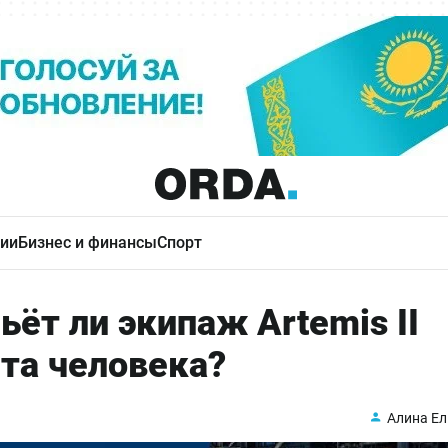
ии
Бизнес и финансы
Спорт
ьёт ли экипаж Artemis II
та человека?
Алина Ел