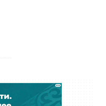
Вчера 15:43
Государственный пакет ERG
передали «Самрук-Казыне» —
экономист
Вчера 15:00
Мировые звёзды «критикуют»
Казахстан: в соцсетях
распространили новую волну
дипфейков
Вчера 14:03
Выбиты зубы, сломана челюсть:
детали истории ребенка, сбитого
на велосипеде в Актобе
Вчера 12:53
Река Есиль в Астане «зацвела»: что
произошло и опасно ли это