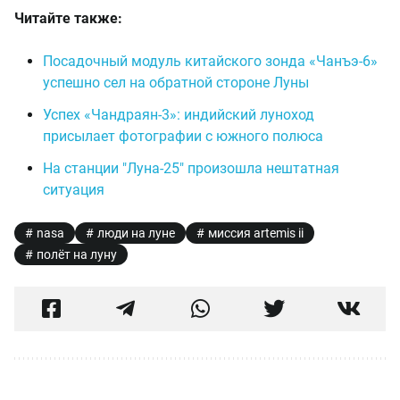
Читайте также:
Посадочный модуль китайского зонда «Чанъэ-6»
успешно сел на обратной стороне Луны
Успех «Чандраян-3»: индийский луноход
присылает фотографии с южного полюса
На станции "Луна-25" произошла нештатная
ситуация
nasa
люди на луне
миссия artemis ii
полёт на луну