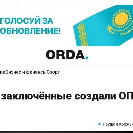
ии
Бизнес и финансы
Спорт
 заключённые создали О
Раушан Коржу