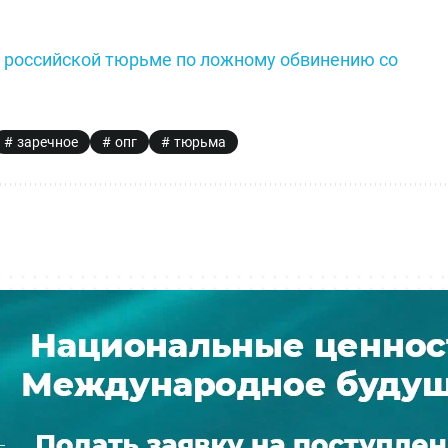
в российской тюрьме по ложному обвинению со
заречное
опг
тюрьма