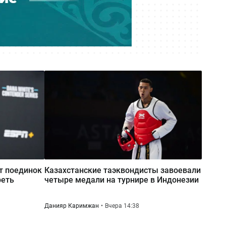
ExxonMobil на 80 млрд долларов
Вчера 18:42
Общественными работами
наказали мужчину в Алматинской
области за сталкинг
т поединок
Казахстанские таэквондисты завоевали
реть
четыре медали на турнире в Индонезии
Данияр Каримжан
Вчера 14:38