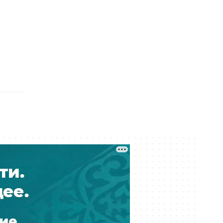
Украли более шести млрд тенге
при реконструкции водовода: в
Атырау вынесли приговор
Вчера 23:30
Баскетбольный клуб «Астана»
остался без финансирования —
игроки обратились к Токаеву
Вчера 22:00
Казахстанским учёным упростили
работу в странах ЕАЭС
Вчера 21:00
Где голосовать на выборах в
Курултай? Казахстанцы могут
проверить свой участок
Вчера 20:00
«Мы не подтверждаем»: глава КМГ
прокомментировал проект с