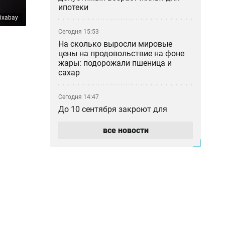
ипотеки
ixabay
Сегодня 15:53
На сколько выросли мировые
цены на продовольствие на фоне
жары: подорожали пшеница и
сахар
Сегодня 14:47
До 10 сентября закроют для
движения часть шоссе Коргалжын
в Астане
все новости
Сегодня 13:41
Новый пассажирский поезд с
интернетом Starlink начал ходить
из Астаны в Аркалык
Сегодня 12:54
Казино построят в Алматинской