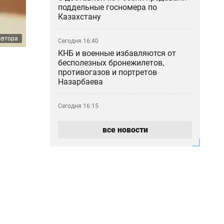
поддельные госномера по
Казахстану
автора
Сегодня 16:40
КНБ и военные избавляются от
бесполезных бронежилетов,
противогазов и портретов
Назарбаева
Сегодня 16:15
Бывший рынок Кайрата
Сатыбалды «Байсат» в Алматы
все новости
продали за миллиарды тенге
Сегодня 15:45
Сотни жителей Усть-Каменогорска
до сих пор остаются без света
после урагана
Сегодня 15:19