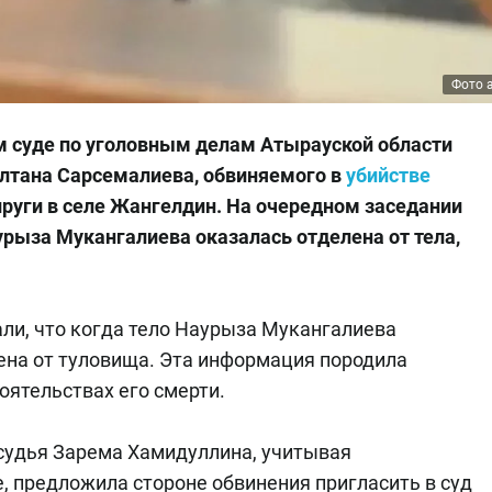
Фото 
 суде по уголовным делам Атырауской области
лтана Сарсемалиева, обвиняемого в
убийстве
руги в селе Жангелдин. На очередном заседании
урыза Мукангалиева оказалась отделена от тела,
али, что когда тело Наурыза Мукангалиева
ена от туловища. Эта информация породила
ятельствах его смерти.
судья Зарема Хамидуллина, учитывая
, предложила стороне обвинения пригласить в суд