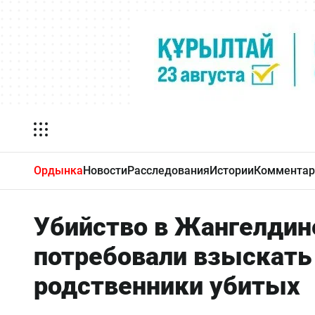
Ордынка
Новости
Расследования
Истории
Комментар
Убийство в Жангелдине
потребовали взыскать
родственники убитых