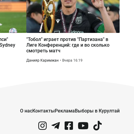
Вчера 12:37
Проезд по БАКАД подорожает
вдвое с 10 августа 2026 года
лси"
"Тобол" играет против "Партизана" в
"Sydney
Лиге Конференций: где и во сколько
смотреть матч
Данияр Каримжан
Вчера 16:19
О нас
Контакты
Реклама
Выборы в Курултай