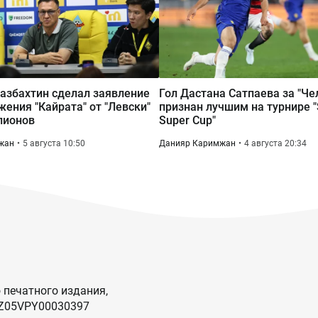
азбахтин сделал заявление
Гол Дастана Сатпаева за "Че
жения "Кайрата" от "Левски"
признан лучшим на турнире 
пионов
Super Cup"
жан
5 августа 10:50
Данияр Каримжан
4 августа 20:34
 печатного издания,
KZ05VPY00030397