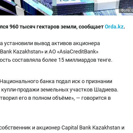
Фото: 
ся 960 тысяч гектаров земли, сообщает
Orda.kz
.
да установили вывод активов акционера
Bank Kazakhstan» и АО «AsiaCreditBank»
сть составляла более 15 миллиардов тенге.
 Национального банка подал иск о признании
 купли-продажи земельных участков Шадиева.
ворил его в полном объёме», — говорится в
обственник и акционер Capital Bank Kazakhstan и