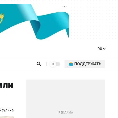
ПОДДЕРЖАТЬ
мли
йзулина