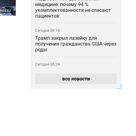
медицине: почему 94 %
укомплектованности не спасают
Orda.kz
пациентов
Сегодня 08:18
Трамп закрыл лазейку для
получения гражданства США через
роды
Сегодня 06:24
Жара и ветер — прогноз погоды на
7 августа
все новости
Сегодня 00:34
В Казахстане за день произошло
10 лесных пожаров
Вчера 22:22
Вместо восстановления — военный
объект: первый контракт «Совет