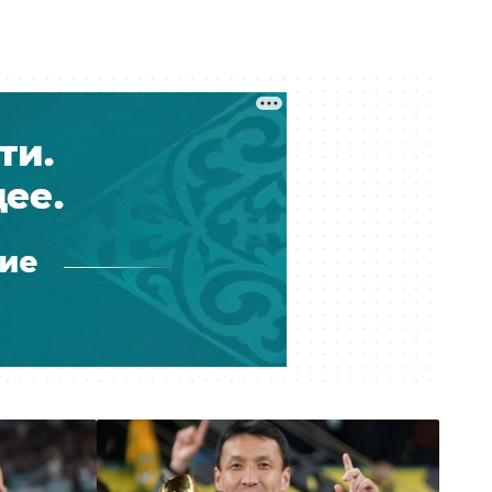
Вчера 15:43
Государственный пакет ERG
передали «Самрук-Казыне» —
экономист
Вчера 15:00
Мировые звёзды «критикуют»
Казахстан: в соцсетях
распространили новую волну
дипфейков
Вчера 14:03
Выбиты зубы, сломана челюсть:
детали истории ребенка, сбитого
на велосипеде в Актобе
Вчера 12:53
Река Есиль в Астане «зацвела»: что
произошло и опасно ли это