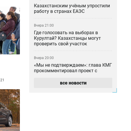
Казахстанским учёным упростили
работу в странах ЕАЭС
Вчера 21:00
Где голосовать на выборах в
Курултай? Казахстанцы могут
проверить свой участок
Вчера 20:00
«Мы не подтверждаем»: глава КМГ
прокомментировал проект с
ExxonMobil на 80 млрд долларов
:21
все новости
Вчера 18:42
Общественными работами
наказали мужчину в Алматинской
области за сталкинг
Вчера 17:42
Семья Нурай Серикбай