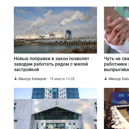
Новые поправки в закон позволят
Чуть не св
заводам работать рядом с жилой
работники 
застройкой
выпрыгивал
потока кип
Мансур Хабаров
18 марта 13:28
Мансур Хаб