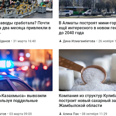
заводы сработала? Почти
В Алматы построят мини-гор
а два месяца привлекли в
ещё интересного в новом ге
ь
до 2040 года
Жданов
31 марта 16:40
Дина Исмагамбетова
26 ноября 1
 «Казахмыса» вывозили
Компания из структур Кулиб
ользуя поддельные
построит новый сахарный за
Жамбылской области
атов
03 марта 09:00
Алина Пак
08 октября 11:29