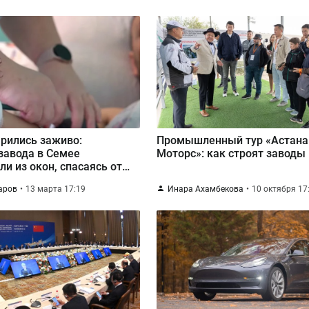
арились заживо:
Промышленный тур «Астана
завода в Семее
Моторс»: как строят заводы
и из окон, спасаясь от
ятка
аров
13 марта 17:19
Инара Ахамбекова
10 октября 17