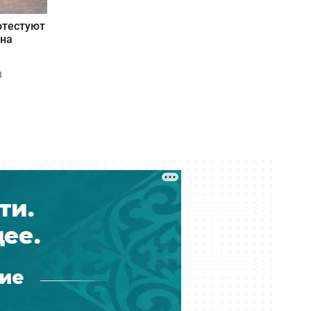
потребовала более 10 млрд тенге:
как развивается резонансное дело
отестуют
 на
Вчера 17:40
Две трагедии за два дня:
8
сотрудники «Казахтелекома»
погибли на работе в регионах
Вчера 17:21
С доставкой из России продавали
поддельные госномера по
Казахстану
Вчера 16:40
КНБ и военные избавляются от
бесполезных бронежилетов,
противогазов и портретов
Назарбаева
Вчера 16:15