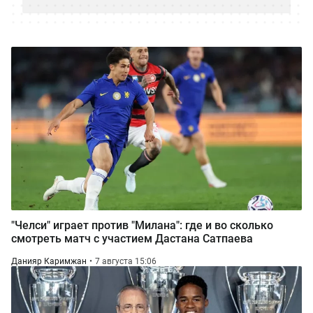
"Челси" играет против "Милана": где и во сколько
смотреть матч с участием Дастана Сатпаева
Данияр Каримжан
7 августа 15:06