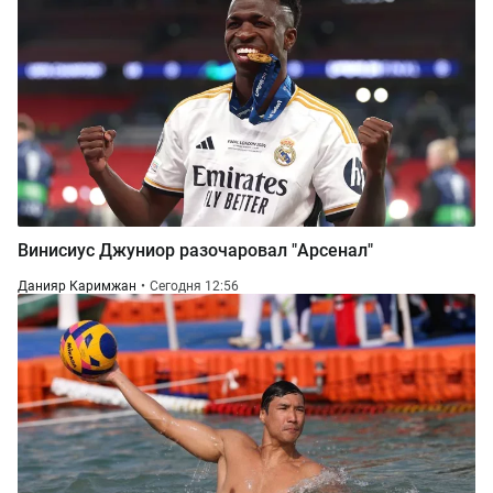
Винисиус Джуниор разочаровал "Арсенал"
Данияр Каримжан
Сегодня 12:56