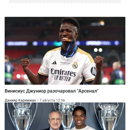
Винисиус Джуниор разочаровал "Арсенал"
Данияр Каримжан
7 августа 12:56