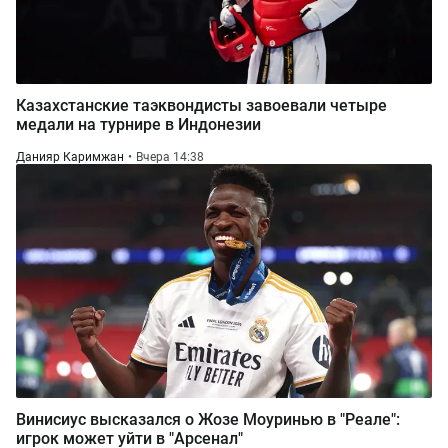
Казахстанские таэквондисты завоевали четыре
медали на турнире в Индонезии
Данияр Каримжан
Вчера 14:38
Винисиус высказался о Жозе Моуринью в "Реале":
игрок может уйти в "Арсенал"