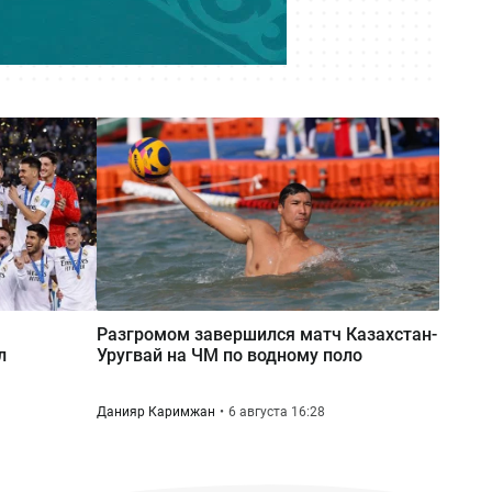
родственников, учителей и
одноклассников
Вчера 12:15
Серный конфликт: ExxonMobil
предложила Казахстану проект на
$80 млрд в обмен на закрытие
споров
Разгромом завершился матч Казахстан-
л
Уругвай на ЧМ по водному поло
Данияр Каримжан
6 августа 16:28