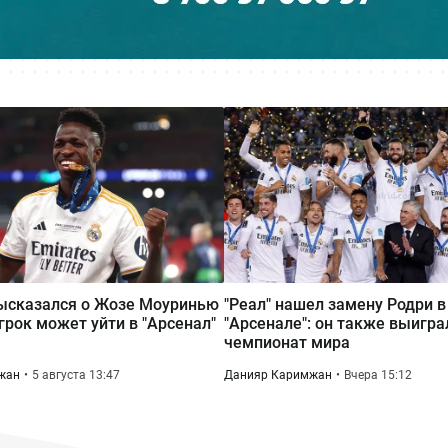
ысказался о Жозе Моуринью
"Реал" нашел замену Родри в
игрок может уйти в "Арсенал"
"Арсенале": он также выигра
чемпионат мира
жан
5 августа 13:47
Данияр Каримжан
Вчера 15:12