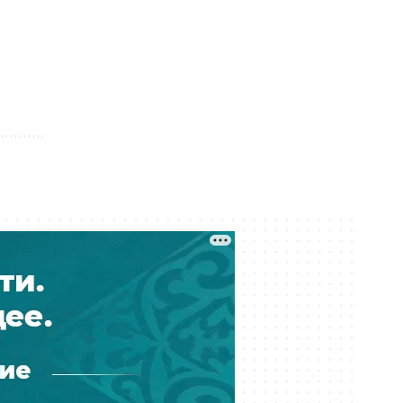
пообещал не сносить скандально
известный объект
Вчера 14:00
Ожидаемая перестановка:
Атырауский НПЗ возглавил
Муратжан Мусайбеков
Вчера 13:10
Операторов связи в Казахстане
заставили учитывать риски сбоев
и подмены номеров
Вчера 12:41
Чемпион Евро-88 будет
тренировать сборную Казахстана
по футболу
Вчера 12:40
В престижной школе Таиланда
школьник застрелил