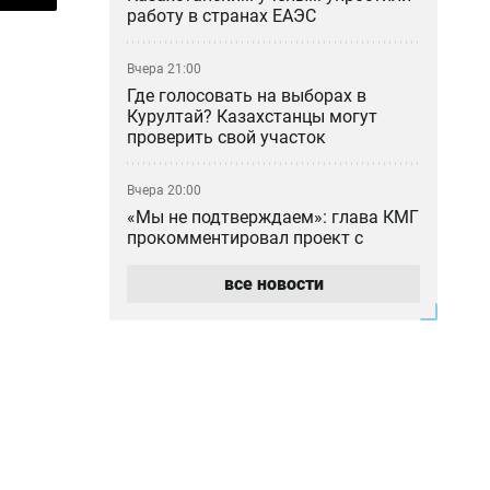
работу в странах ЕАЭС
Вчера 21:00
Где голосовать на выборах в
Курултай? Казахстанцы могут
проверить свой участок
Вчера 20:00
«Мы не подтверждаем»: глава КМГ
прокомментировал проект с
ExxonMobil на 80 млрд долларов
все новости
Вчера 18:42
Общественными работами
наказали мужчину в Алматинской
области за сталкинг
Вчера 17:42
Семья Нурай Серикбай
потребовала более 10 млрд тенге: