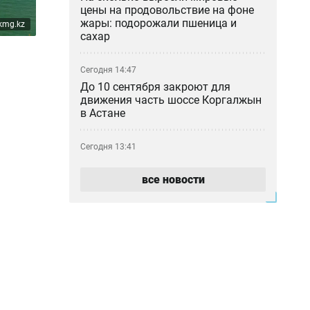
цены на продовольствие на фоне
жары: подорожали пшеница и
kmg.kz
сахар
Сегодня 14:47
До 10 сентября закроют для
движения часть шоссе Коргалжын
в Астане
Сегодня 13:41
Новый пассажирский поезд с
интернетом Starlink начал ходить
все новости
из Астаны в Аркалык
Сегодня 12:54
Казино построят в Алматинской
области: местные жители
опасаются роста лудомании
Сегодня 11:22