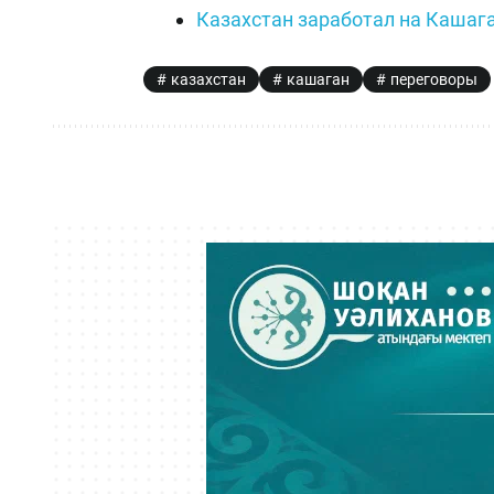
Казахстан заработал на Кашаг
казахстан
кашаган
переговоры