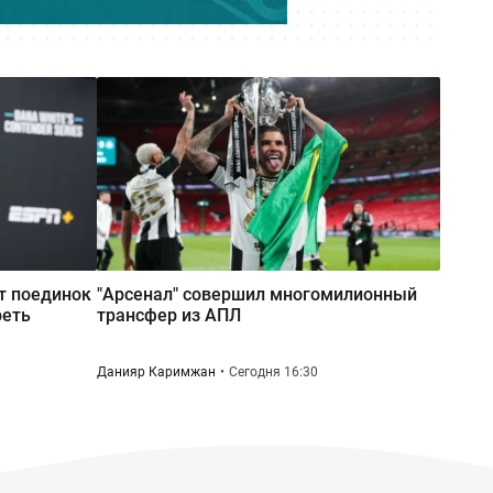
наказали мужчину в Алматинской
области за сталкинг
Вчера 17:42
Семья Нурай Серикбай
потребовала более 10 млрд тенге:
как развивается резонансное дело
т поединок
"Арсенал" совершил многомилионный
реть
трансфер из АПЛ
Данияр Каримжан
Сегодня 16:30