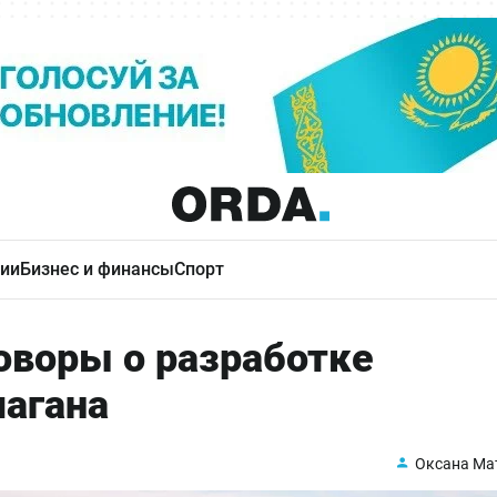
ии
Бизнес и финансы
Спорт
оворы о разработке
шагана
Оксана Ма