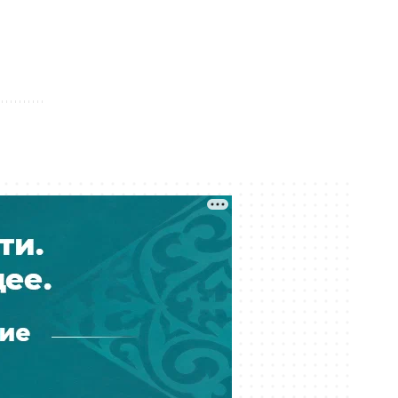
Баскетбольный клуб «Астана»
остался без финансирования —
игроки обратились к Токаеву
Вчера 22:00
Казахстанским учёным упростили
работу в странах ЕАЭС
Вчера 21:00
Где голосовать на выборах в
Курултай? Казахстанцы могут
проверить свой участок
Вчера 20:00
«Мы не подтверждаем»: глава КМГ
прокомментировал проект с
ExxonMobil на 80 млрд долларов
Вчера 18:42
Общественными работами