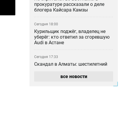
прокуратуре рассказали о деле
блогера Кайсара Камзы
Сегодня 18:00
Курильщик поджёг, владелец не
уберёг: кто ответил за сгоревшую
Audi в Астане
Сегодня 17:33
Скандал в Алматы: шестилетний
особенный ребёнок сбежал из
центра реабилитации и потерялся
все новости
Сегодня 17:17
Пакет акций ERG всё-таки перешёл
в собственность «Самрук-Казына»
Сегодня 16:35
В частном детсаду Атырау
годовалого ребёнка могли