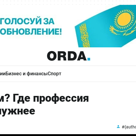
ии
Бизнес и финансы
Спорт
м? Где профессия
нужнее
#{auth