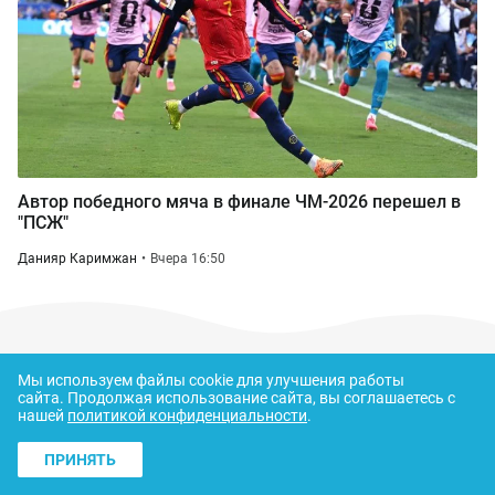
Автор победного мяча в финале ЧМ-2026 перешел в
"ПСЖ"
Данияр Каримжан
Вчера 16:50
Мы используем файлы cookie для улучшения работы
сайта.
Продолжая использование сайта, вы соглашаетесь с
нашей
политикой конфиденциальности
.
Свидетельство о постановке на учет периодического
ПРИНЯТЬ
печатного издания,
информационного агентства и сетевого издания