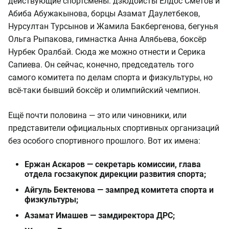
действующие спортсмены: дзюдоисты Елдос Сметов и
Абиба Абужакынова, борцы Азамат Даулетбеков,
Нурсултан Турсынов и Жамила Бакбергенова, бегунья
Ольга Рыпакова, гимнастка Анна Алябьева, боксёр
Нурбек Оралбай. Сюда же можно отнести и Серика
Сапиева. Он сейчас, конечно, председатель того
самого комитета по делам спорта и физкультуры, но
всё-таки бывший боксёр и олимпийский чемпион.
Ещё почти половина — это или чиновники, или
представители официальных спортивных организаций
без особого спортивного прошлого. Вот их имена:
Ержан Аскаров — секретарь комиссии, глава
отдела госзакупок дирекции развития спорта;
Айгуль Бектенова — зампред комитета спорта и
физкультуры;
Азамат Имашев — замдиректора ДРС;