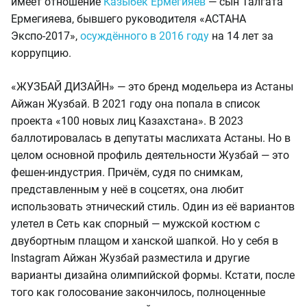
имеет отношение
Казыбек Ермегияев
— сын Талгата
Ермегияева, бывшего руководителя «АСТАНА
Экспо-2017»,
осуждённого в 2016 году
на 14 лет за
коррупцию.
«ЖУЗБАЙ ДИЗАЙН» — это бренд модельера из Астаны
Айжан Жузбай. В 2021 году она попала в список
проекта «100 новых лиц Казахстана». В 2023
баллотировалась в депутаты маслихата Астаны. Но в
целом основной профиль деятельности Жузбай — это
фешен-индустрия. Причём, судя по снимкам,
представленным у неё в соцсетях, она любит
использовать этнический стиль. Один из её вариантов
улетел в Сеть как спорный — мужской костюм с
двубортным плащом и ханской шапкой. Но у себя в
Instagram Айжан Жузбай разместила и другие
варианты дизайна олимпийской формы. Кстати, после
того как голосование закончилось, полноценные