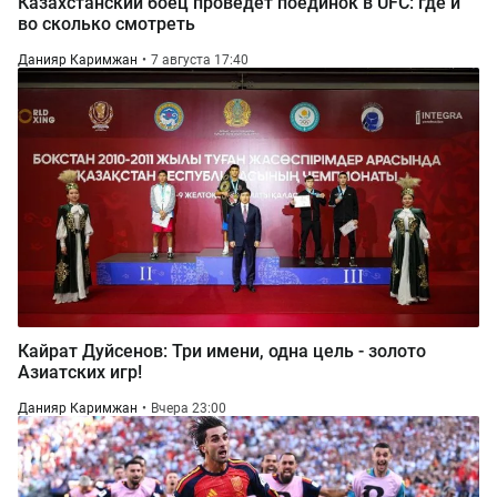
Казахстанский боец проведет поединок в UFC: где и
во сколько смотреть
Данияр Каримжан
7 августа 17:40
Кайрат Дуйсенов: Три имени, одна цель - золото
Азиатских игр!
Данияр Каримжан
Вчера 23:00