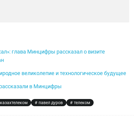
ал»: глава Минцифры рассказал о визите
ан
риродное великолепие и технологическое будущее
, рассказали в Минцифры
казахтелеком
павел дуров
телеком