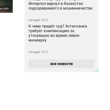
Интерпол вернул в Казахстан
подозреваемого в мошенничестве
ay.com
Сегодня 10:27
К чему придёт суд? Астанчанка
требует компенсацию за
утонувшую во время ливня
иномарку
Сегодня 10:17
Почти 180 млрд тенге за полгода:
почему казахстанцы всё больше
все новости
тратят на ремонт авто
Сегодня 09:46
Блогер-миллионник Кайсар Камза
летит домой под конвоем
Сегодня 08:59
Прикладная криптография и