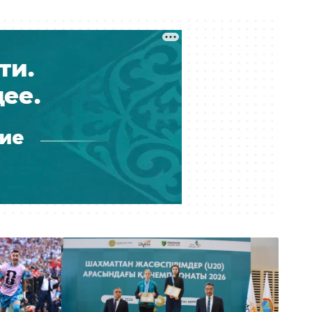
Град с яйцо и упавшие на авто
деревья: улицы Усть-Каменогорска
вновь затопило