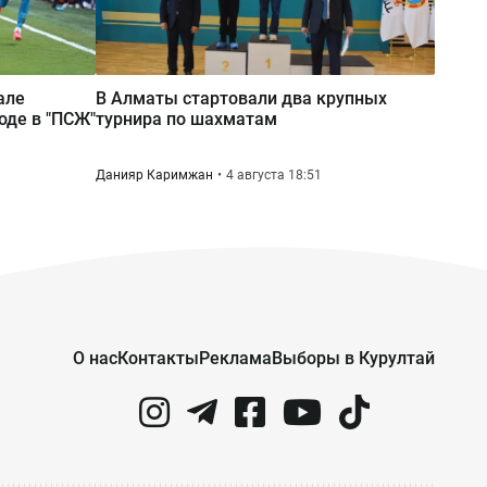
але
В Алматы стартовали два крупных
оде в "ПСЖ"
турнира по шахматам
Данияр Каримжан
4 августа 18:51
О нас
Контакты
Реклама
Выборы в Курултай