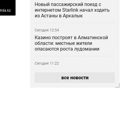
Новый пассажирский поезд с
интернетом Starlink начал ходить
rda.kz
из Астаны в Аркалык
Сегодня 12:54
Казино построят в Алматинской
области: местные жители
опасаются роста лудомании
Сегодня 11:22
«Как 50 таблеток оказались в
камере?»: мать умершей в ИВС
все новости
девушки отреагировала на
освобождение сотрудника
Сегодня 10:30
Фонтаны Алматы не дождались
лета: почему городские объекты
снова не работают