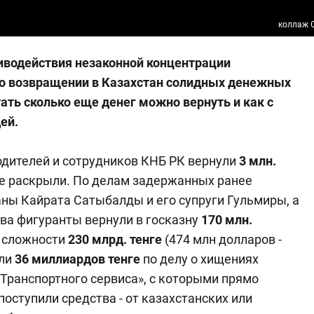
коллаж O
иводействия незаконной концентрации
 о возвращении в Казахстан солидных денежных
ать сколько еще денег можно вернуть и как с
ей.
водителей и сотрудников КНБ РК вернули
3 млн.
не раскрыли. По делам задержанных ранее
ны Кайрата Сатыбалды и его супруги Гульмиры, а
ва фигуранты вернули в госказну
170 млн.
й сложности
230 млрд. тенге
(474 млн долларов -
ули
36 миллиардов
тенге
по делу о хищениях
Транспортного сервиса», с которыми прямо
оступили средства - от казахстанских или