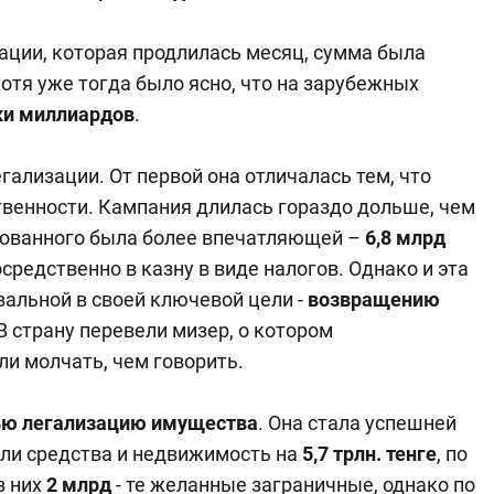
ации, которая продлилась месяц, сумма была
хотя уже тогда было ясно, что на зарубежных
ки миллиардов
.
егализации. От первой она отличалась тем, что
ственности. Кампания длилась гораздо дольше, чем
зованного была более впечатляющей –
6,8 млрд
осредственно в казну в виде налогов. Однако и эта
вальной в своей ключевой цели -
возвращению
В страну перевели мизер, о котором
и молчать, чем говорить.
ью легализацию имущества
. Она стала успешней
али средства и недвижимость на
5,7 трлн. тенге
, по
з них
2 млрд
- те желанные заграничные, однако по