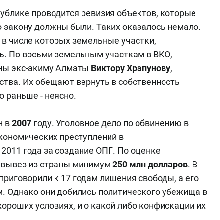
спублике проводится ревизия объектов, которые
о закону должны были. Таких оказалось немало.
, в числе которых земельные участки,
. По восьми земельным участкам в ВКО,
ны экс-акиму Алматы
Виктору Храпунову
,
ства. Их обещают вернуть в собственность
о раньше - неясно.
н в
2007
году. Уголовное дело по обвинению в
кономических преступлений в
 2011 года за создание ОПГ. По оценке
й вывез из страны минимум
250 млн долларов
. В
приговорили к 17 годам лишения свободы, а его
ам. Однако они добились политического убежища в
 хороших условиях, и о какой либо конфискации их