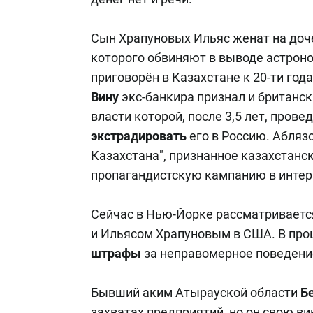
Сын Храпуновых Ильяс женат на доч
которого обвиняют в выводе астрон
приговорён в Казахстане к 20-ти го
Вину
экс-банкира признал и британск
власти которой, после 3,5 лет, прове
экстрадировать
его в Россию. Абляз
Казахстана", признанное казахстанс
пропагандистскую кампанию в интер
Сейчас в Нью-Йорке рассматриваетс
и Ильясом Храпуновым в США. В про
штрафы
за неправомерное поведение
Бывший аким Атырауской области
Б
захватах предприятий, но он свою вин