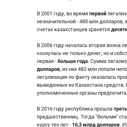
В 2001 году, во время
первой
легализ
незначительной - 480 млн долларов, 
счетах казахстанцев хранятся
десят
В 2006 году началась вторая волна л
коснулась не только денег, но и соб
первая -
больше года
. Сумма легали
долларов
, из них 483 млн попали неп
легализация по факту оказалась про
выведенных из Казахстана средств. 
уполномоченные органы предпочитал
В 2016 году республика прошла
трет
предшественниц. Тогда "белыми" ст
курсу тех лет -
16,3 млрд долларов
. И