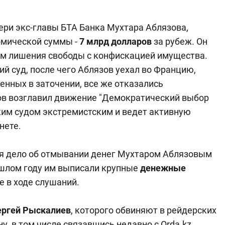
ери экс-главы БТА Банка Мухтара Аблязова,
омической суммы -
7 млрд долларов
за рубеж. Он
дам лишения свободы с конфискацией имущества.
ий суд, после чего Аблязов уехал во Францию,
денных в заточении, все же отказались
ов возглавил движение "Демократический выбор
ким судом экстремистским и ведет активную
нете.
я дело об отмывании денег Мухтаром Аблязовым
шлом году им выписали крупные
денежные
 в ходе слушаний.
ергей Рыскалиев
, которого обвиняют в рейдерских
у, в том числе связавшись недавно с Orda.kz,