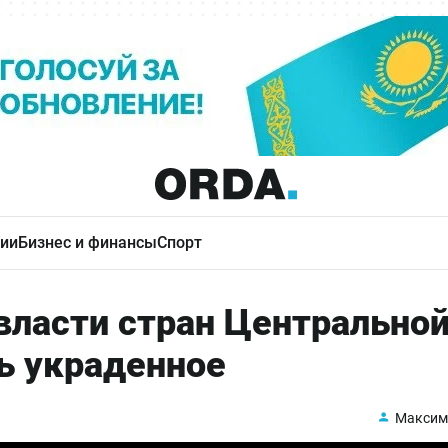
ии
Бизнес и финансы
Спорт
власти стран Центрально
ь украденное
Максим