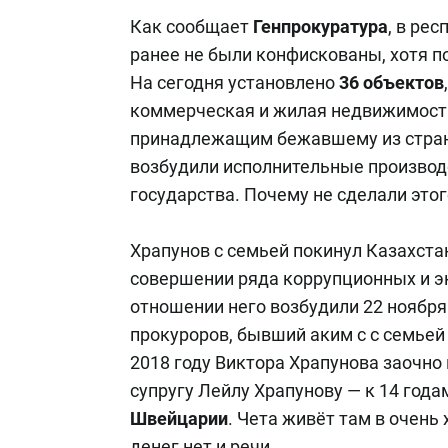
Как сообщает
Генпрокуратура
, в ре
ранее не были конфискованы, хотя п
На сегодня установлено
36
объектов
коммерческая и жилая недвижимость
принадлежащим бежавшему из стра
возбудили исполнительные производ
государства. Почему не сделали этог
Храпунов с семьей покинул Казахста
совершении ряда коррупционных и э
отношении него
возбудили 22 ноября
прокуроров, бывший аким с с семье
2018 году Виктора Храпунова заочно 
супругу Лейлу Храпунову — к 14 год
Швейцарии
. Чета живёт там в очень
денег нет и речи.