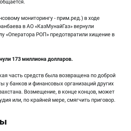
ообщается.
нсовому мониторингу - прим.ред.) в ходе
ранбаева в АО «КазМунайГаз» вернули
елу «Оператора РОП» предотвратили хищение в
нули
173 миллиона долларов.
кая часть средств была возвращена по доброй
ты у банков и финансовых организаций других
азахстана. Возмещение, в конце концов, может
удия или, по крайней мере, смягчить приговор.
цы