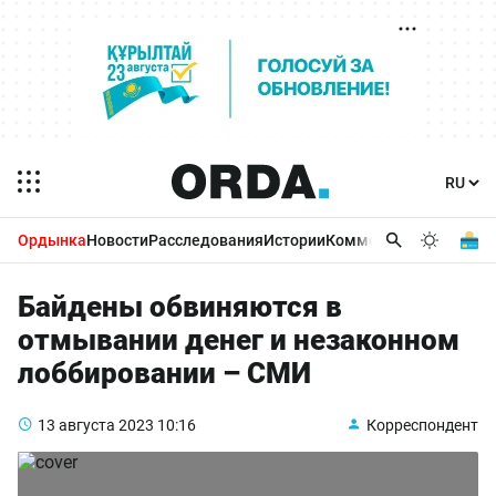
Ордынка
Новости
Расследования
Истории
Комментарии
Бизнес 
Байдены обвиняются в
отмывании денег и незаконном
лоббировании – СМИ
13 августа 2023
10:16
Корреспондент