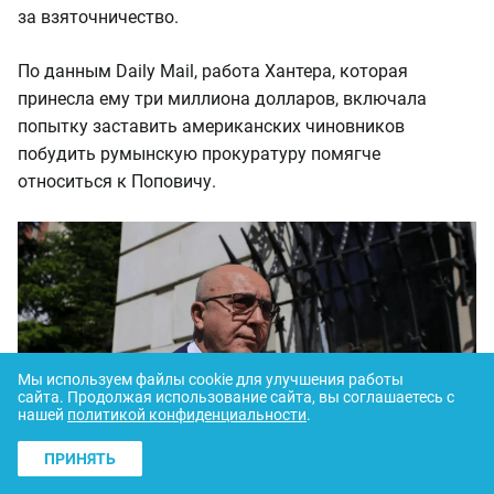
за взяточничество.
По данным Daily Mail, работа Хантера, которая
принесла ему три миллиона долларов, включала
попытку заставить американских чиновников
побудить румынскую прокуратуру помягче
относиться к Поповичу.
Мы используем файлы cookie для улучшения работы
сайта.
Продолжая использование сайта, вы соглашаетесь с
нашей
политикой конфиденциальности
.
ПРИНЯТЬ