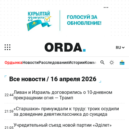
Ордынка
Новости
Расследования
Истории
Комментарии
Бизнес 
Все новости / 16 апреля 2026
Ливан и Израиль договорились о 10-дневном
22:44
прекращении огня — Трамп
«Старшаки» принуждали к труду: троих осудили
21:59
за доведение девятиклассника до суицида
Учредительный съезд новой партии «Әділет»
21:05