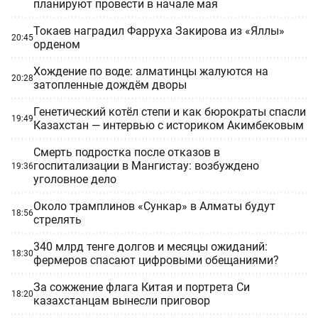
планируют провести в начале мая
Токаев наградил Фарруха Закирова из «Яллы»
20:45
орденом
Хождение по воде: алматинцы жалуются на
20:28
затопленные дождём дворы
Генетический котёл степи и как бюрократы спасли
19:49
Казахстан — интервью с историком Акимбековым
Смерть подростка после отказов в
госпитализации в Мангистау: возбуждено
19:36
уголовное дело
Около трамплинов «Сункар» в Алматы будут
18:56
стрелять
340 млрд тенге долгов и месяцы ожиданий:
18:30
фермеров спасают цифровыми обещаниями?
За сожжение флага Китая и портрета Си
18:20
казахстанцам вынесли приговор