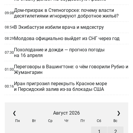
Дом-призрак в Степногорске: почему власти
09:08
десятилетиями игнорируют добротное жильё?
В Экибастузе избили врача и медсестру
08:54
Молдова официально выйдет из СНГ через год
08:29
Похолодание и дожди — прогноз погоды
07:30
на 16 апреля
Переговоры в Вашингтоне: о чём говорили Рубио и
01:00
Жумангарин
Иран пригрозил перекрыть Красное море
00:16
и Персидский залив из-за блокады США
❮
Август 2026
❯
Пн
Вт
Ср
Чт
Пт
Сб
Вс
1
2