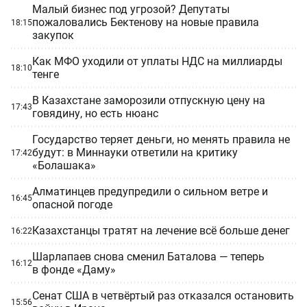
Малый бизнес под угрозой? Депутаты
пожаловались Бектенову на новые правила
18:15
закупок
Как МФО уходили от уплаты НДС на миллиарды
18:10
тенге
В Казахстане заморозили отпускную цену на
17:43
говядину, но есть нюанс
Государство теряет деньги, но менять правила не
будут: в Миннауки ответили на критику
17:42
«Болашака»
Алматинцев предупредили о сильном ветре и
16:45
опасной погоде
Казахстанцы тратят на лечение всё больше денег
16:22
Шарлапаев снова сменил Баталова — теперь
16:12
в фонде «Даму»
Сенат США в четвёртый раз отказался остановить
15:56