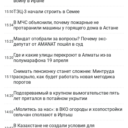
войну в Иране
ТЭЦ-3 начали строить в Семее
15:50
В МЧС объяснили, почему пожарные не
15:34
протаранили машины у горящего дома в Астане
Мандат отобрали за вопросы? Почему экс-
15:25
депутат от AMANAT пошёл в суд
Где и какие улицы перекроют в Алматы из-за
15:20
полумарафона 19 апреля
Снимать пенсионку станет сложнее: Минтруда
раскрыло, как будет работать новая методика
15:15
порогов
Подозреваемый в крупном вымогательстве пять
14:20
лет прятался в потайном укрытии
«Молитесь за нас»: в ВКО огороды и хозпостройки
14:02
сельчан сползают в Иртыш
В Казахстане не создали условия для