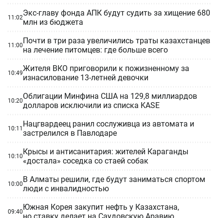
Экс-главу фонда АПК будут судить за хищение 680
11:02
млн из бюджета
Почти в три раза увеличились траты казахстанцев
11:00
на лечение питомцев: где больше всего
Жителя ВКО приговорили к пожизненному за
10:49
изнасилование 13-летней девочки
Облигации Минфина США на 129,8 миллиардов
10:20
долларов исключили из списка KASE
Нацгвардеец ранил сослуживца из автомата и
10:11
застрелился в Павлодаре
Крысы и антисанитария: жителей Караганды
10:10
«достала» соседка со стаей собак
В Алматы решили, где будут заниматься спортом
10:00
люди с инвалидностью
Южная Корея закупит нефть у Казахстана,
09:40
но ставку делает на Саудовскую Аравию