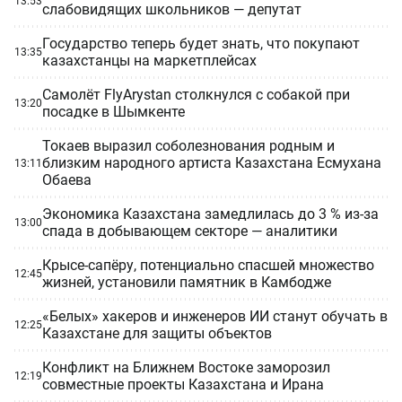
13:53
слабовидящих школьников — депутат
Государство теперь будет знать, что покупают
13:35
казахстанцы на маркетплейсах
Самолёт FlyArystan столкнулся с собакой при
13:20
посадке в Шымкенте
Токаев выразил соболезнования родным и
близким народного артиста Казахстана Есмухана
13:11
Обаева
Экономика Казахстана замедлилась до 3 % из-за
13:00
спада в добывающем секторе — аналитики
Крысе-сапёру, потенциально спасшей множество
12:45
жизней, установили памятник в Камбодже
«Белых» хакеров и инженеров ИИ станут обучать в
12:25
Казахстане для защиты объектов
Конфликт на Ближнем Востоке заморозил
12:19
совместные проекты Казахстана и Ирана