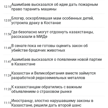
Ашимбаев высказался об идее дать пожарным
12:10
право таранить машины
Блогер, оскорблявшая мам особенных детей,
12:05
устроила драку в Костанае
Где безопасно могут отдохнуть казахстанцы,
11:56
рассказали в МИДе
В сенате пока не готовы оценить закон об
11:49
убийстве бродячих животных
Ашимбаев высказался о появлении новой партии
11:41
в Казахстане
Казахстан и Великобритания вместе займутся
11:24
разработкой редкоземельных металлов
К казахстанцам обратились с важным
11:20
объявлением о страховом рынке
Иностранцу, злостно нарушавшему законы в
11:15
Казахстане, решили дать второй шанс