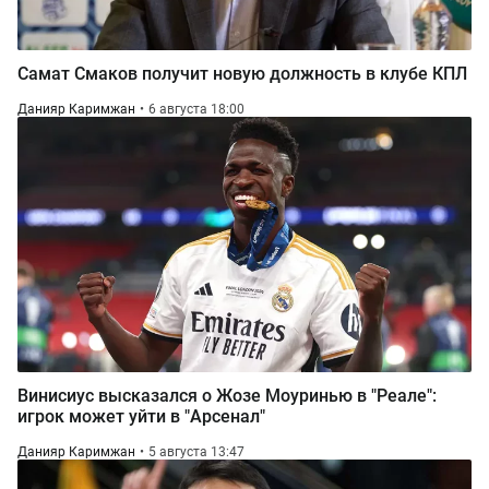
Самат Смаков получит новую должность в клубе КПЛ
Данияр Каримжан
6 августа 18:00
Винисиус высказался о Жозе Моуринью в "Реале":
игрок может уйти в "Арсенал"
Данияр Каримжан
5 августа 13:47