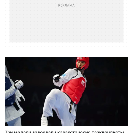
Три медали завоевали казахстанские таэквондисты