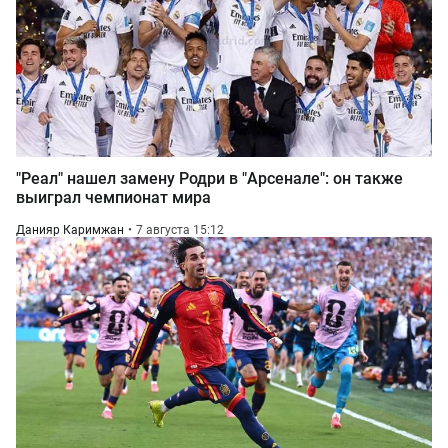
"Реал" нашел замену Родри в "Арсенале": он также
выиграл чемпионат мира
Данияр Каримжан
7 августа 15:12