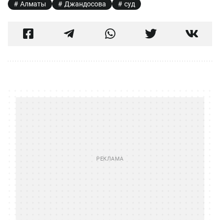
Алматы
Джандосова
суд