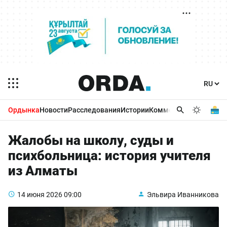
Ордынка
Новости
Расследования
Истории
Комментарии
Бизнес 
Жалобы на школу, суды и
психбольница: история учителя
из Алматы
14 июня 2026
09:00
Эльвира Иванникова