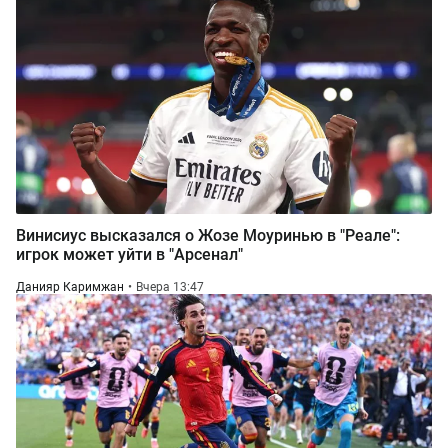
Винисиус высказался о Жозе Моуринью в "Реале":
игрок может уйти в "Арсенал"
Данияр Каримжан
Вчера 13:47